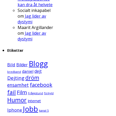
kan dra åt helvete
Socialt inkapabel
om
Jag lider av
dystymi
Maarit Argillander
om
Jag lider av
dystymi
Etiketter
Blogg
Bild
Bilder
daniel
dejt
bredband
dröm
Dejting
facebook
ensamhet
fail
Film
Frågestund
förkyld
Humor
Internet
Jobb
Iphone
kanal 5