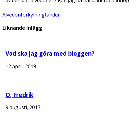
av den där alvedonen? Kan jag ha hallucinerat alltihop?
Alvedon
förkylning
tänder
Liknande inlägg
Vad ska jag göra med bloggen?
12 april, 2019
O, Fredrik
9 augusti, 2017