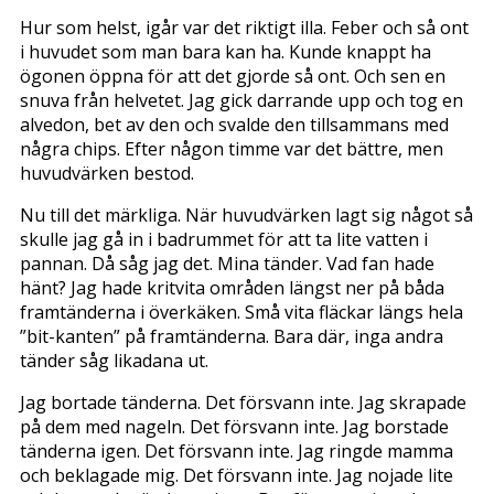
Hur som helst, igår var det riktigt illa. Feber och så ont
i huvudet som man bara kan ha. Kunde knappt ha
ögonen öppna för att det gjorde så ont. Och sen en
snuva från helvetet. Jag gick darrande upp och tog en
alvedon, bet av den och svalde den tillsammans med
några chips. Efter någon timme var det bättre, men
huvudvärken bestod.
Nu till det märkliga. När huvudvärken lagt sig något så
skulle jag gå in i badrummet för att ta lite vatten i
pannan. Då såg jag det. Mina tänder. Vad fan hade
hänt? Jag hade kritvita områden längst ner på båda
framtänderna i överkäken. Små vita fläckar längs hela
”bit-kanten” på framtänderna. Bara där, inga andra
tänder såg likadana ut.
Jag bortade tänderna. Det försvann inte. Jag skrapade
på dem med nageln. Det försvann inte. Jag borstade
tänderna igen. Det försvann inte. Jag ringde mamma
och beklagade mig. Det försvann inte. Jag nojade lite