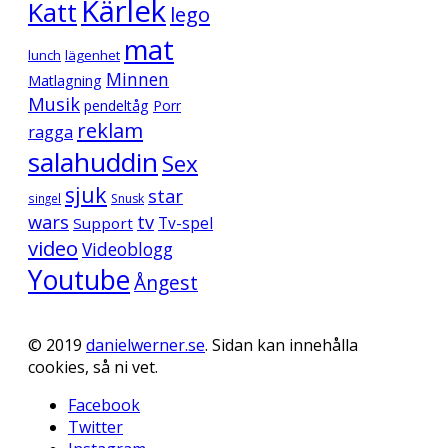
Kärlek
Katt
lego
mat
lunch
lägenhet
Minnen
Matlagning
Musik
pendeltåg
Porr
reklam
ragga
salahuddin
Sex
sjuk
star
singel
Snusk
wars
tv
Support
Tv-spel
video
Videoblogg
Youtube
Ångest
© 2019
danielwerner.se
. Sidan kan innehålla
cookies, så ni vet.
Facebook
Twitter