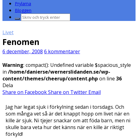
Prylarna
Bloggen
Sök
efter:
Livet
Fenomen
6 december, 2008
6 kommentarer
Warning
: compact(): Undefined variable $spacious_style
in
/home/danierse/wernerslidanden.se/wp-
content/themes/cheerup/content.php
on line
36
Dela
Share on Facebook
Share on Twitter
Email
Jag har legat sjuk i förkylning sedan i torsdags. Och
som många vet så är det knappt hopp om livet när en
kille är sjuk. Ni tjejer snackar om att föda barn, men ni
skulle bara veta hur det känns när en kille är riktigt
förkyld!