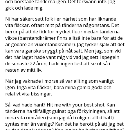
och borstade tänderna igen. Det försvann inte. Jag
gick och lade mig.
Ni har säkert sett folk i er närhet som har liknande
vita fläckar, oftast mitt på tänderna någonstans. Det
beror på att de fick för mycket fluor medan tänderna
växte (barntandkrämer finns alltså inte bara för att de
är godare än vuxentandkrämer). Jag tycker själv att det
kan vara ganska snyggt på nåt sätt. Men jag, som vid
det här laget hade vant mig vid vad jag sett i spegeln
de senaste 22 åren, hade ingen lust att se ut så i
resten av mitt liv.
När jag vaknade i morse så var allting som vanligt
igen. Inga vita fläckar, bara mina gamla goda och
relativt vita bissingar.
Så, vad hade hänt? Hit me with your best shot. Kan
tänderna ha tillfälligt gulnat pga förkylningen, så att
mina vita områden (som jag då troligen alltid haft)
syntes mer än vanligt? Kan det ha berott på att jag bet