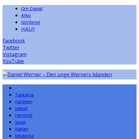
Om Daniel
Arkiv
Nörderiet
HJÄLP!
Facebook
Twitter
Instagram
YouTube
Livet
Tankarna
Kärleken
Jobbet
Hemmet
Sexet
Katten
Medierna