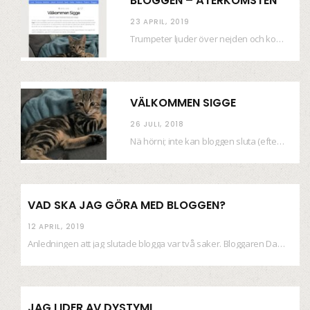
BLOGGEN – ÅTERKOMSTEN
23 APRIL, 2019
Trumpeter ljuder över nejden och konfetti regnar längsmed husfasaderna – FREDEN ÄR HÄR! Eller ahem.…
VÄLKOMMEN SIGGE
26 JULI, 2018
Nä hörni; inte kan bloggen sluta (eftersom jag så sällan uppdaterar skiten) i sånt supermoll.…
VAD SKA JAG GÖRA MED BLOGGEN?
12 APRIL, 2019
Anledningen att jag slutade blogga var två saker. Bloggaren Daniel skrev ut checkar som personen…
JAG LIDER AV DYSTYMI