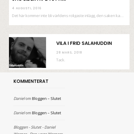
4 AUGUSTI, 2016
Det här kommer inte bli världens roligaste inlägg, den saken kan ni räkna med. Det…
VILA I FRID SALAHUDDIN
28 MARS, 2018
Tack.
KOMMENTERAT
Daniel
om
Bloggen – Slutet
Daniel
om
Bloggen – Slutet
Bloggen - Slutet - Daniel