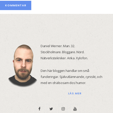
Daniel Werner. Man. 32.
Stockholmare. Bloggare. Nörd.
Nätverkstekniker. Anka. Xylofon.
Den här bloggen handlar om små
funderingar. Självutlämnande, cyniskt, och
med en ohälsosam dos humor.
LÄS MER
F
T
I
Y