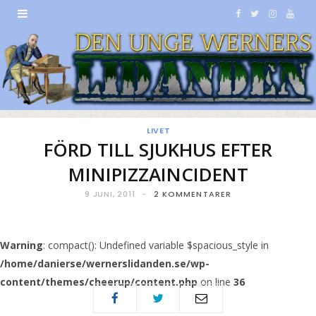
F
T
I
Y
a
w
n
o
c
i
s
u
e
t
t
T
b
t
a
u
LIVET
FÖRD TILL SJUKHUS EFTER
o
e
g
b
MINIPIZZAINCIDENT
o
r
r
e
9 JUNI, 2011
2 KOMMENTARER
k
a
m
Warning
: compact(): Undefined variable $spacious_style in
/home/danierse/wernerslidanden.se/wp-
content/themes/cheerup/content.php
on line
36