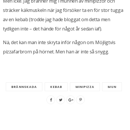
Men icke. Jag bränner mig i munnen av minipizzor och
sträcker käkmuskeln när jag försöker ta en för stor tugga
av en kebab (trodde jag hade bloggat om detta men
tydligen inte – det hände för något år sedan iaf).
Nä, det kan man inte skryta inför någon om. Möjligtvis
pizzafarbrorn på hörnet. Men han är inte så snygg.
BRÄNNSKADA
KEBAB
MINIPIZZA
MUN