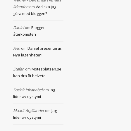
Werner - Den unge Werners
lidanden
om
Vad ska jag
göra med bloggen?
Daniel
om
Bloggen –
återkomsten
Ann
om
Daniel presenterar:
Nya lägenheten!
Stefan
om
Mötesplatsen.se
kan dra åt helvete
Socialt inkapabel
om
Jag
lider av dystymi
Maarit Argillander
om
Jag
lider av dystymi