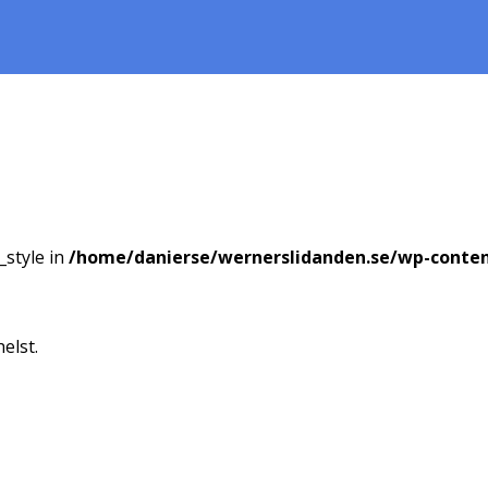
_style in
/home/danierse/wernerslidanden.se/wp-conte
elst.