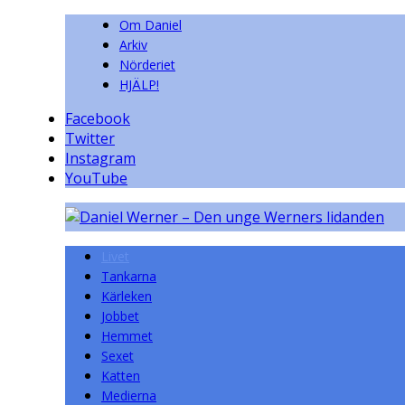
Om Daniel
Arkiv
Nörderiet
HJÄLP!
Facebook
Twitter
Instagram
YouTube
Livet
Tankarna
Kärleken
Jobbet
Hemmet
Sexet
Katten
Medierna