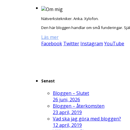
Nätverkstekniker. Anka. Xylofon.
Den här bloggen handlar om små funderingar. Sjä
Läs mer
Facebook
Twitter
Instagram
YouTube
Senast
Bloggen – Slutet
26 juni, 2026
Bloggen – återkomsten
23 april, 2019
Vad ska jag göra med bloggen?
12 april, 2019