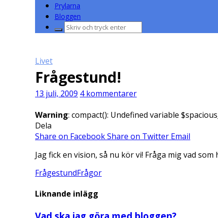
Prylarna
Bloggen
Sök
efter:
Livet
Frågestund!
13 juli, 2009
4 kommentarer
Warning
: compact(): Undefined variable $spacious
Dela
Share on Facebook
Share on Twitter
Email
Jag fick en vision, så nu kör vi! Fråga mig vad som h
Frågestund
Frågor
Liknande inlägg
Vad ska jag göra med bloggen?