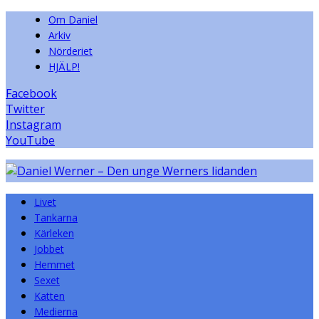
Om Daniel
Arkiv
Nörderiet
HJÄLP!
Facebook
Twitter
Instagram
YouTube
Livet
Tankarna
Kärleken
Jobbet
Hemmet
Sexet
Katten
Medierna