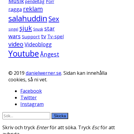
Musik
pendeltåg
Porr
reklam
ragga
salahuddin
Sex
sjuk
star
singel
Snusk
wars
tv
Support
Tv-spel
video
Videoblogg
Youtube
Ångest
© 2019
danielwerner.se
. Sidan kan innehålla
cookies, så ni vet.
Facebook
Twitter
Instagram
Skicka
Skriv och tryck
Enter
för att söka. Tryck
Esc
för att
avbryta.