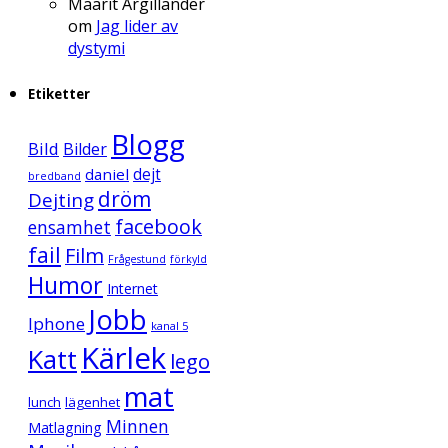
Maarit Argillander
om
Jag lider av
dystymi
Etiketter
Blogg
Bild
Bilder
daniel
dejt
bredband
dröm
Dejting
facebook
ensamhet
fail
Film
Frågestund
förkyld
Humor
Internet
Jobb
Iphone
kanal 5
Kärlek
Katt
lego
mat
lunch
lägenhet
Minnen
Matlagning