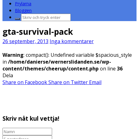
Prylarna
Bloggen
Sök
efter:
gta-survival-pack
26 september, 2013
Inga kommentarer
Warning
: compact(): Undefined variable $spacious_style
in
/home/danierse/wernerslidanden.se/wp-
content/themes/cheerup/content.php
on line
36
Dela
Share on Facebook
Share on Twitter
Email
Skriv nåt kul vettja!