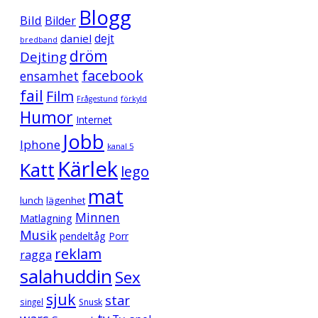
Blogg
Bild
Bilder
daniel
dejt
bredband
dröm
Dejting
facebook
ensamhet
fail
Film
Frågestund
förkyld
Humor
Internet
Jobb
Iphone
kanal 5
Kärlek
Katt
lego
mat
lunch
lägenhet
Minnen
Matlagning
Musik
pendeltåg
Porr
reklam
ragga
salahuddin
Sex
sjuk
star
singel
Snusk