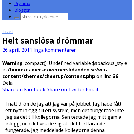
Prylarna
Bloggen
Sök
efter:
Livet
Helt sanslösa drömmar
26 april, 2011
Inga kommentarer
Warning
: compact(): Undefined variable $spacious_style
in
/home/danierse/wernerslidanden.se/wp-
content/themes/cheerup/content.php
on line
36
Dela
Share on Facebook
Share on Twitter
Email
I natt drömde jag att jag var på jobbet. Jag hade fått
ett nytt inlogg till ett system, men det fungerade inte.
Jag sa det till kollegorna. Sen testade jag mitt gamla
inlogg, och det visade sig att det fortfarande
fungerade. Jag meddelade kollegorna denna