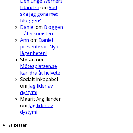
Den unge Werners
lidanden
om
Vad
ska jag göra med
bloggen?
Daniel
om
Bloggen
– återkomsten
Ann
om
Daniel
presenterar: Nya
lägenheten!
Stefan
om
Mötesplatsen.se
kan dra åt helvete
Socialt inkapabel
om
Jag lider av
dystymi
Maarit Argillander
om
Jag lider av
dystymi
Etiketter