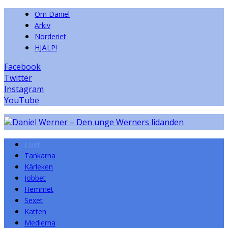
Om Daniel
Arkiv
Nörderiet
HJÄLP!
Facebook
Twitter
Instagram
YouTube
Livet
Tankarna
Kärleken
Jobbet
Hemmet
Sexet
Katten
Medierna