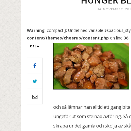
HUNGER BLE
14 NOVEMBER, 201
Warning
: compact(): Undefined variable $spacious_sty
content/themes/cheerup/content.php
on line
36
DELA
och så lämnar han alltid ett gäng bit
ungefär ut som stelnad avföring. Så 
skrapa ur det gamla och skölja av skå