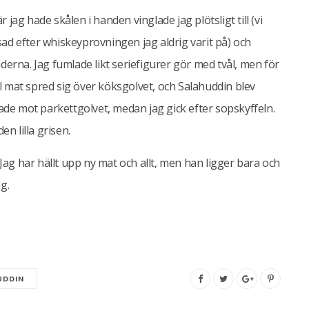
r jag hade skålen i handen vinglade jag plötsligt till (vi
sad efter whiskeyprovningen jag aldrig varit på) och
erna. Jag fumlade likt seriefigurer gör med tvål, men för
al mat spred sig över köksgolvet, och Salahuddin blev
ade mot parkettgolvet, medan jag gick efter sopskyffeln.
den lilla grisen.
Jag har hällt upp ny mat och allt, men han ligger bara och
g.
UDDIN