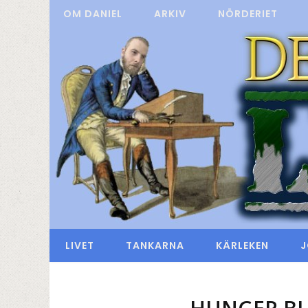
OM DANIEL
ARKIV
NÖRDERIET
LIVET
TANKARNA
KÄRLEKEN
J