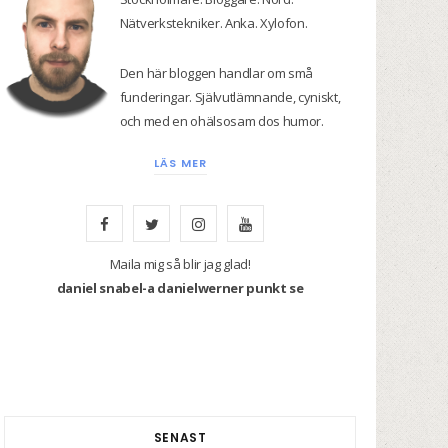
Nätverkstekniker. Anka. Xylofon.
Den här bloggen handlar om små
funderingar. Självutlämnande, cyniskt,
och med en ohälsosam dos humor.
LÄS MER
F
T
I
Y
a
w
n
o
Maila mig så blir jag glad!
daniel snabel-a danielwerner punkt se
c
i
s
u
e
t
t
T
b
t
a
u
o
e
g
b
SENAST
o
r
r
e