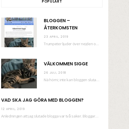
POPULÄRT
BLOGGEN –
ÅTERKOMSTEN
23 APRIL, 2019
Trumpeter ljuder över nejden och konfetti regnar längsmed husfasaderna – FREDEN ÄR HÄR! Eller ahem.…
VÄLKOMMEN SIGGE
26 JULI, 2018
Nä hörni; inte kan bloggen sluta (eftersom jag så sällan uppdaterar skiten) i sånt supermoll.…
VAD SKA JAG GÖRA MED BLOGGEN?
12 APRIL, 2019
Anledningen att jag slutade blogga var två saker. Bloggaren Daniel skrev ut checkar som personen…