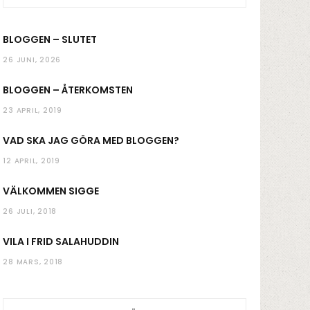
k
a
BLOGGEN – SLUTET
m
26 JUNI, 2026
BLOGGEN – ÅTERKOMSTEN
23 APRIL, 2019
VAD SKA JAG GÖRA MED BLOGGEN?
12 APRIL, 2019
VÄLKOMMEN SIGGE
26 JULI, 2018
VILA I FRID SALAHUDDIN
28 MARS, 2018