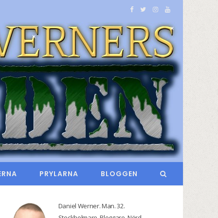
F
T
I
Y
a
w
n
o
c
i
s
u
e
t
t
T
b
t
a
u
o
e
g
b
o
r
r
e
k
a
m
ERNA
PRYLARNA
BLOGGEN
Daniel Werner. Man. 32.
Stockholmare. Bloggare. Nörd.