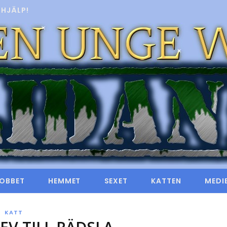
HJÄLP!
OBBET
HEMMET
SEXET
KATTEN
MEDI
KATT