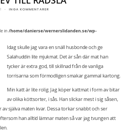
V TILL RÄDSLA
1
INGA KOMMENTARER
le in
/home/danierse/wernerslidanden.se/wp-
Idag skulle jag vara en snäll husbonde och ge
Salahuddin lite mjukmat. Det är sån där mat han
tycker är extra god, till skillnad från de vanliga
torrisarna som förmodligen smakar gammal kartong.
Min katt är lite rolig. Jag köper kattmat i form av bitar
av olika köttsorter, i sås. Han slickar mest i sig såsen,
ar av själva maten kvar. Dessa torkar snabbt och ser
eftersom han alltid lämnar maten så var jag tvungen att
len.