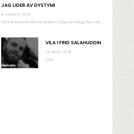
JAG LIDER AV DYSTYMI
4 AUGUSTI, 2016
Det här kommer inte bli världens roligaste inlägg, den saken kan ni räkna med. Det…
VILA I FRID SALAHUDDIN
28 MARS, 2018
Tack.