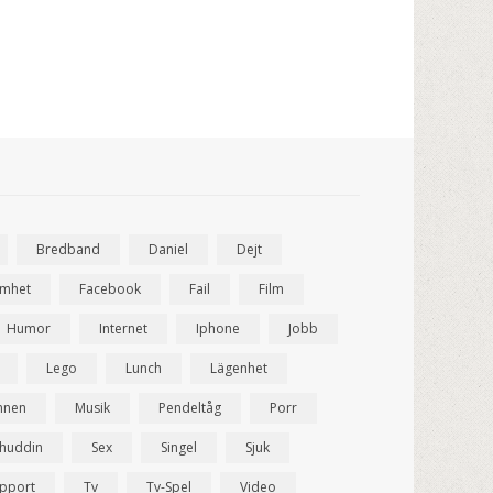
Bredband
Daniel
Dejt
amhet
Facebook
Fail
Film
Humor
Internet
Iphone
Jobb
Lego
Lunch
Lägenhet
nnen
Musik
Pendeltåg
Porr
ahuddin
Sex
Singel
Sjuk
pport
Tv
Tv-Spel
Video