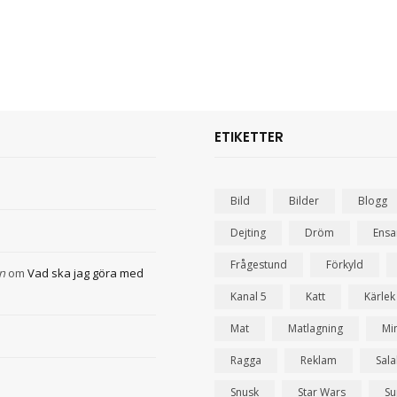
ETIKETTER
Bild
Bilder
Blogg
Dejting
Dröm
Ens
Frågestund
Förkyld
n
om
Vad ska jag göra med
Kanal 5
Katt
Kärlek
Mat
Matlagning
Mi
Ragga
Reklam
Sal
Snusk
Star Wars
Su