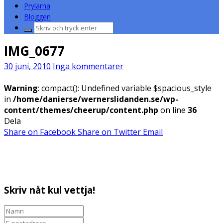
Prylarna
Bloggen
Sök
efter:
IMG_0677
30 juni, 2010
Inga kommentarer
Warning
: compact(): Undefined variable $spacious_style
in
/home/danierse/wernerslidanden.se/wp-
content/themes/cheerup/content.php
on line
36
Dela
Share on Facebook
Share on Twitter
Email
Skriv nåt kul vettja!