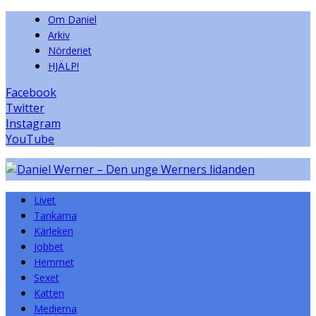
Om Daniel
Arkiv
Nörderiet
HJÄLP!
Facebook
Twitter
Instagram
YouTube
Livet
Tankarna
Kärleken
Jobbet
Hemmet
Sexet
Katten
Medierna