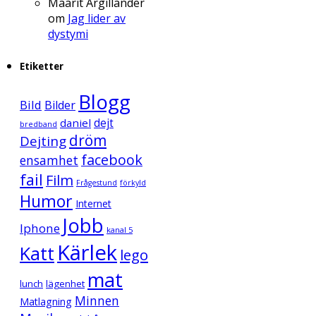
Maarit Argillander
om
Jag lider av
dystymi
Etiketter
Blogg
Bild
Bilder
daniel
dejt
bredband
dröm
Dejting
facebook
ensamhet
fail
Film
Frågestund
förkyld
Humor
Internet
Jobb
Iphone
kanal 5
Kärlek
Katt
lego
mat
lunch
lägenhet
Minnen
Matlagning