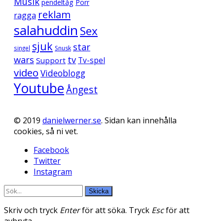
Musik
pendeltåg
Porr
reklam
ragga
salahuddin
Sex
sjuk
star
singel
Snusk
wars
tv
Support
Tv-spel
video
Videoblogg
Youtube
Ångest
© 2019
danielwerner.se
. Sidan kan innehålla
cookies, så ni vet.
Facebook
Twitter
Instagram
Skicka
Skriv och tryck
Enter
för att söka. Tryck
Esc
för att
avbryta.