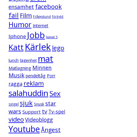
facebook
ensamhet
fail
Film
Frågestund
förkyld
Humor
Internet
Jobb
Iphone
kanal 5
Kärlek
Katt
lego
mat
lunch
lägenhet
Minnen
Matlagning
Musik
pendeltåg
Porr
reklam
ragga
salahuddin
Sex
sjuk
star
singel
Snusk
wars
tv
Support
Tv-spel
video
Videoblogg
Youtube
Ångest