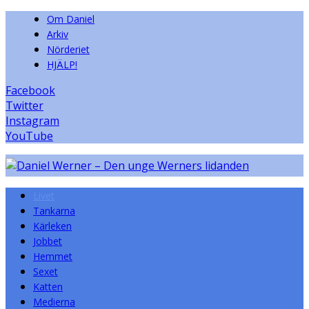
Om Daniel
Arkiv
Nörderiet
HJÄLP!
Facebook
Twitter
Instagram
YouTube
Livet
Tankarna
Kärleken
Jobbet
Hemmet
Sexet
Katten
Medierna