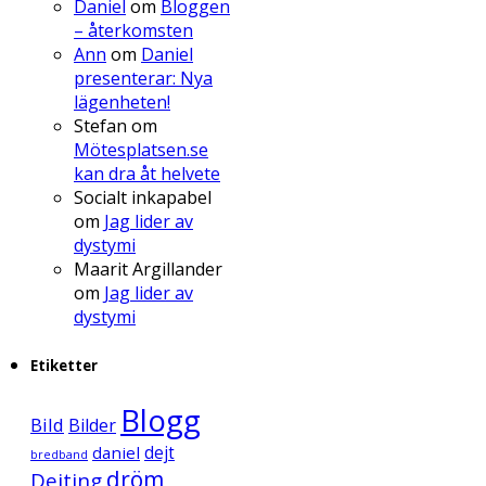
Daniel
om
Bloggen
– återkomsten
Ann
om
Daniel
presenterar: Nya
lägenheten!
Stefan
om
Mötesplatsen.se
kan dra åt helvete
Socialt inkapabel
om
Jag lider av
dystymi
Maarit Argillander
om
Jag lider av
dystymi
Etiketter
Blogg
Bild
Bilder
daniel
dejt
bredband
dröm
Dejting