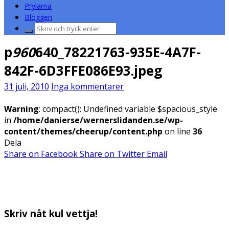
Prylarna
Bloggen
Sök
efter:
p
960
640_78221763-935E-4A7F-
842F-6D3FFE086E93.jpeg
31 juli, 2010
Inga kommentarer
Warning
: compact(): Undefined variable $spacious_style
in
/home/danierse/wernerslidanden.se/wp-
content/themes/cheerup/content.php
on line
36
Dela
Share on Facebook
Share on Twitter
Email
Skriv nåt kul vettja!