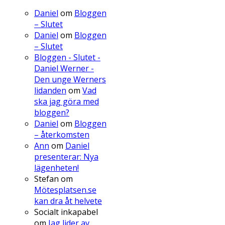
Daniel
om
Bloggen
– Slutet
Daniel
om
Bloggen
– Slutet
Bloggen - Slutet -
Daniel Werner -
Den unge Werners
lidanden
om
Vad
ska jag göra med
bloggen?
Daniel
om
Bloggen
– återkomsten
Ann
om
Daniel
presenterar: Nya
lägenheten!
Stefan
om
Mötesplatsen.se
kan dra åt helvete
Socialt inkapabel
om
Jag lider av