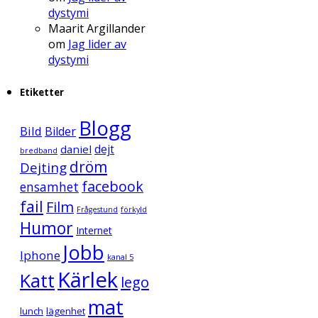
dystymi
Maarit Argillander
om
Jag lider av
dystymi
Etiketter
Blogg
Bild
Bilder
daniel
dejt
bredband
dröm
Dejting
facebook
ensamhet
fail
Film
Frågestund
förkyld
Humor
Internet
Jobb
Iphone
kanal 5
Kärlek
Katt
lego
mat
lunch
lägenhet