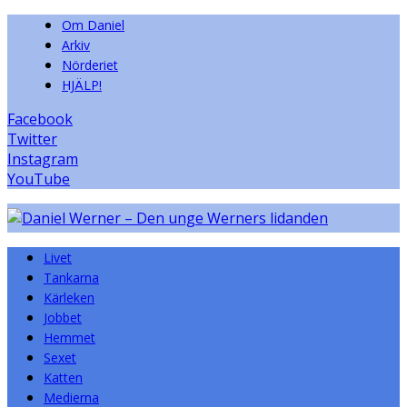
Om Daniel
Arkiv
Nörderiet
HJÄLP!
Facebook
Twitter
Instagram
YouTube
Livet
Tankarna
Kärleken
Jobbet
Hemmet
Sexet
Katten
Medierna