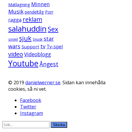
Minnen
Matlagning
Musik
pendeltåg
Porr
reklam
ragga
salahuddin
Sex
sjuk
star
singel
Snusk
wars
tv
Support
Tv-spel
video
Videoblogg
Youtube
Ångest
© 2019
danielwerner.se
. Sidan kan innehålla
cookies, så ni vet.
Facebook
Twitter
Instagram
Skicka