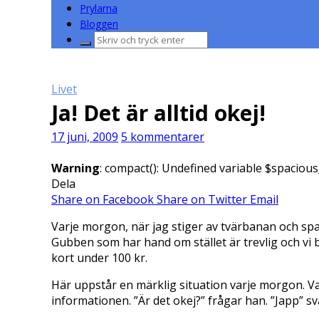
Prylarna
Bloggen
Sök
efter:
Livet
Ja! Det är alltid okej!
17 juni, 2009
5 kommentarer
Warning
: compact(): Undefined variable $spacious
Dela
Share on Facebook
Share on Twitter
Email
Varje morgon, när jag stiger av tvärbanan och sp
Gubben som har hand om stället är trevlig och vi b
kort under 100 kr.
Här uppstår en märklig situation varje morgon. Va
informationen. ”Är det okej?” frågar han. ”Japp” sv