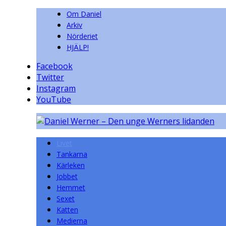
Om Daniel
Arkiv
Nörderiet
HJÄLP!
Facebook
Twitter
Instagram
YouTube
Livet
Tankarna
Kärleken
Jobbet
Hemmet
Sexet
Katten
Medierna