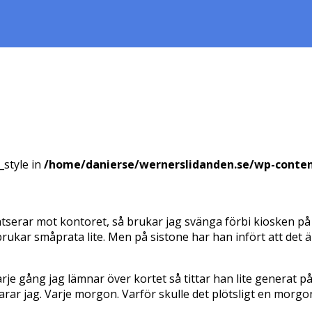
_style in
/home/danierse/wernerslidanden.se/wp-conte
atserar mot kontoret, så brukar jag svänga förbi kiosken 
rukar småprata lite. Men på sistone har han infört att det 
rje gång jag lämnar över kortet så tittar han lite generat p
arar jag. Varje morgon. Varför skulle det plötsligt en morgo