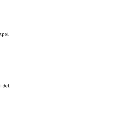
spel.
i det.