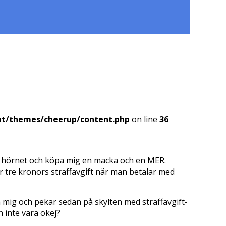
nt/themes/cheerup/content.php
on line
36
på hörnet och köpa mig en macka och en MER.
är tre kronors straffavgift när man betalar med
å mig och pekar sedan på skylten med straffavgift-
n inte vara okej?