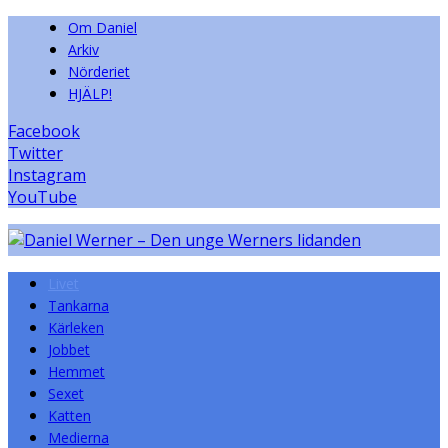
Om Daniel
Arkiv
Nörderiet
HJÄLP!
Facebook
Twitter
Instagram
YouTube
Livet
Tankarna
Kärleken
Jobbet
Hemmet
Sexet
Katten
Medierna