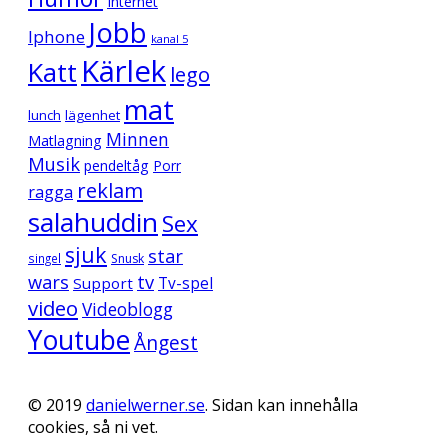
Internet
Jobb
Iphone
kanal 5
Kärlek
Katt
lego
mat
lunch
lägenhet
Minnen
Matlagning
Musik
pendeltåg
Porr
reklam
ragga
salahuddin
Sex
sjuk
star
singel
Snusk
wars
tv
Support
Tv-spel
video
Videoblogg
Youtube
Ångest
© 2019
danielwerner.se
. Sidan kan innehålla
cookies, så ni vet.