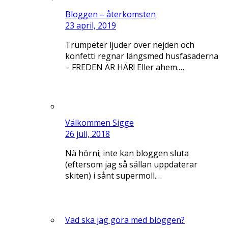
Bloggen – återkomsten
23 april, 2019
Trumpeter ljuder över nejden och
konfetti regnar längsmed husfasaderna
– FREDEN ÄR HÄR! Eller ahem.…
Välkommen Sigge
26 juli, 2018
Nä hörni; inte kan bloggen sluta
(eftersom jag så sällan uppdaterar
skiten) i sånt supermoll.…
Vad ska jag göra med bloggen?