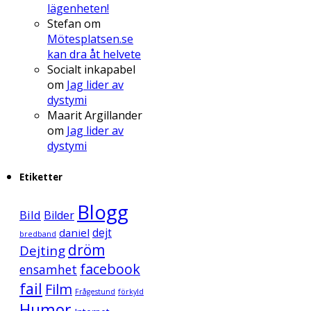
lägenheten!
Stefan
om
Mötesplatsen.se
kan dra åt helvete
Socialt inkapabel
om
Jag lider av
dystymi
Maarit Argillander
om
Jag lider av
dystymi
Etiketter
Blogg
Bild
Bilder
daniel
dejt
bredband
dröm
Dejting
facebook
ensamhet
fail
Film
Frågestund
förkyld
Humor