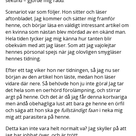
sekund – gjorde mig rädd.
Scenariot var som följer. Hon sitter och läser
aftonbladet. Jag kommer och sätter mig framför
henne, och börjar läsa en väldigt intressant artikel om
en kvinna som nästan blev mördad av en okänd man.
Hela tiden tycker jag mig känna hur tanten blir
obekväm med att jag läser. Som att jag vajolejtar
hennes pörsonal spejs när jag olovligen smygläser
hennes tidning.
Efter ett tag viker hon ner tidningen, så jag nu ser
början av den artikel hon läste, medan hon läser
vidare där nere. Så behövde hon ju inte göra! Jag tar
det hela som en oerhörd förolämpning, och stirrar
argt på henne. Och det är då jag får denna kortvariga
men ändå obehagliga lust att bara ge henne en örfil
och säga att hon ska ge
fullständigt faan
i neka mig
mig att parasitera på henne.
Detta kan inte vara helt normalt va? Jag skyller på att
jag har jobbat över, och är trött.