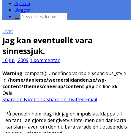
Prylarna
Bloggen
Sök
efter:
Livet
Jag kan eventuellt vara
sinnessjuk.
16 juli, 2009
1 kommentar
Warning
: compact(): Undefined variable $spacious_style
in
/home/danierse/wernerslidanden.se/wp-
content/themes/cheerup/content.php
on line
36
Dela
Share on Facebook
Share on Twitter
Email
På pendeln hem idag fick jag en impuls att klappa till
en tant. Jag gjorde det givetvis inte, men den där korta
känslan – även om den nu bara varade en tiotusendels