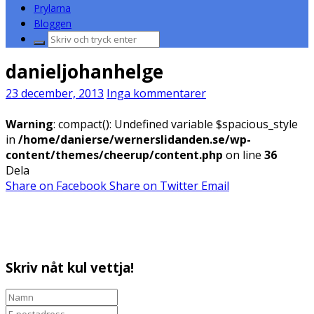
Prylarna
Bloggen
Sök
efter:
danieljohanhelge
23 december, 2013
Inga kommentarer
Warning
: compact(): Undefined variable $spacious_style
in
/home/danierse/wernerslidanden.se/wp-
content/themes/cheerup/content.php
on line
36
Dela
Share on Facebook
Share on Twitter
Email
Skriv nåt kul vettja!