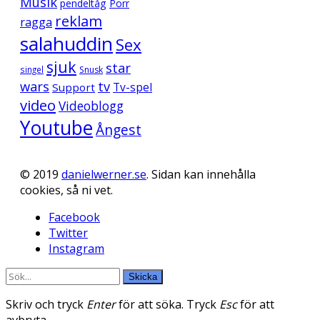
Musik
pendeltåg
Porr
reklam
ragga
salahuddin
Sex
sjuk
star
singel
Snusk
wars
tv
Support
Tv-spel
video
Videoblogg
Youtube
Ångest
© 2019
danielwerner.se
. Sidan kan innehålla
cookies, så ni vet.
Facebook
Twitter
Instagram
Skicka
Skriv och tryck
Enter
för att söka. Tryck
Esc
för att
avbryta.