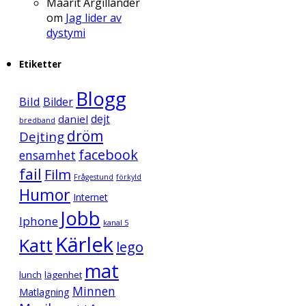
Maarit Argillander
om
Jag lider av
dystymi
Etiketter
Blogg
Bild
Bilder
daniel
dejt
bredband
dröm
Dejting
facebook
ensamhet
fail
Film
Frågestund
förkyld
Humor
Internet
Jobb
Iphone
kanal 5
Kärlek
Katt
lego
mat
lunch
lägenhet
Minnen
Matlagning