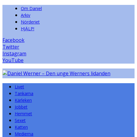
Om Daniel
Arkiv
Nörderiet
HJÄLP!
Facebook
Twitter
Instagram
YouTube
Livet
Tankarna
Kärleken
Jobbet
Hemmet
Sexet
Katten
Medierna