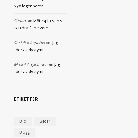
Nya lägenheten!
Stefan
om
Mötesplatsen.se
kan dra åt helvete
Socialt inkapabel
om
Jag
lider av dystymi
Maarit Argillander
om
Jag
lider av dystymi
ETIKETTER
Bild
Bilder
Blogg