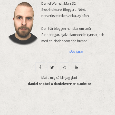
Daniel Werner. Man. 32.
Stockholmare. Bloggare. Nörd.
Nätverkstekniker. Anka. Xylofon.
Den här bloggen handlar om små
funderingar. Självutlämnande, cyniskt, och
med en ohälsosam dos humor.
LÄS MER
F
T
I
Y
a
w
n
o
Maila mig så blir jag glad!
daniel snabel-a danielwerner punkt se
c
i
s
u
e
t
t
T
b
t
a
u
o
e
g
b