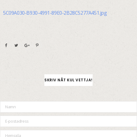
5C09A030-B930-4991-89E0-2B28C5277A451.jpg
SKRIV NÅT KUL VETTJA!