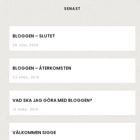
SENAST
o
r
r
e
k
a
m
BLOGGEN – SLUTET
26 JUNI, 2026
BLOGGEN – ÅTERKOMSTEN
23 APRIL, 2019
VAD SKA JAG GÖRA MED BLOGGEN?
12 APRIL, 2019
VÄLKOMMEN SIGGE