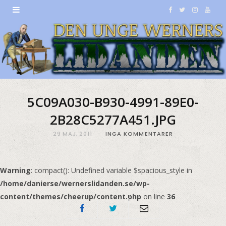
F
T
I
Y
a
w
n
o
c
i
s
u
e
t
t
T
b
t
a
u
5C09A030-B930-4991-89E0-
o
e
g
b
2B28C5277A451.JPG
o
r
r
e
29 MAJ, 2011
INGA KOMMENTARER
k
a
Warning
: compact(): Undefined variable $spacious_style in
m
/home/danierse/wernerslidanden.se/wp-
content/themes/cheerup/content.php
on line
36