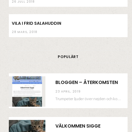
26 JULI, 2018
VILA I FRID SALAHUDDIN
28 MARS, 2018
POPULÄRT
BLOGGEN – ÅTERKOMSTEN
23 APRIL, 2019
Trumpeter ljuder över nejden och konfetti regnar längsmed husfasaderna – FREDEN ÄR HÄR! Eller ahem.…
VÄLKOMMEN SIGGE