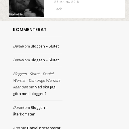
28 MARS, 2018
Tack.
KOMMENTERAT
Daniel
om
Bloggen – Slutet
Daniel
om
Bloggen – Slutet
Bloggen - Slutet - Daniel
Werner - Den unge Werners
lidanden
om
Vad ska jag
göra med bloggen?
Daniel
om
Bloggen –
återkomsten
Ann
om
Daniel presenterar: