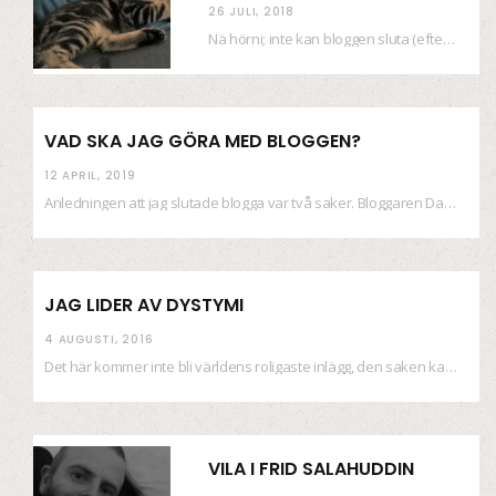
26 JULI, 2018
Nä hörni; inte kan bloggen sluta (eftersom jag så sällan uppdaterar skiten) i sånt supermoll.…
VAD SKA JAG GÖRA MED BLOGGEN?
12 APRIL, 2019
Anledningen att jag slutade blogga var två saker. Bloggaren Daniel skrev ut checkar som personen…
JAG LIDER AV DYSTYMI
4 AUGUSTI, 2016
Det här kommer inte bli världens roligaste inlägg, den saken kan ni räkna med. Det…
VILA I FRID SALAHUDDIN