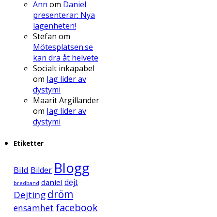
Ann
om
Daniel
presenterar: Nya
lägenheten!
Stefan
om
Mötesplatsen.se
kan dra åt helvete
Socialt inkapabel
om
Jag lider av
dystymi
Maarit Argillander
om
Jag lider av
dystymi
Etiketter
Blogg
Bild
Bilder
daniel
dejt
bredband
dröm
Dejting
facebook
ensamhet