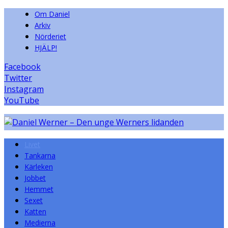
Om Daniel
Arkiv
Nörderiet
HJÄLP!
Facebook
Twitter
Instagram
YouTube
Livet
Tankarna
Kärleken
Jobbet
Hemmet
Sexet
Katten
Medierna