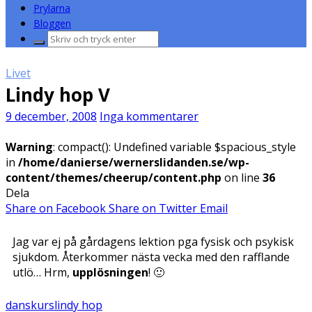
Prylarna
Bloggen
Sök
efter:
Livet
Lindy hop V
9 december, 2008
Inga kommentarer
Warning
: compact(): Undefined variable $spacious_style
in
/home/danierse/wernerslidanden.se/wp-
content/themes/cheerup/content.php
on line
36
Dela
Share on Facebook
Share on Twitter
Email
Jag var ej på gårdagens lektion pga fysisk och psykisk
sjukdom. Återkommer nästa vecka med den rafflande
utlö… Hrm,
upplösningen
! 🙂
danskurs
lindy hop