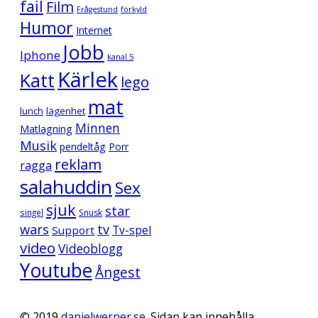
fail
Film
Frågestund
förkyld
Humor
Internet
Jobb
Iphone
kanal 5
Kärlek
Katt
lego
mat
lunch
lägenhet
Minnen
Matlagning
Musik
pendeltåg
Porr
reklam
ragga
salahuddin
Sex
sjuk
star
singel
Snusk
wars
tv
Support
Tv-spel
video
Videoblogg
Youtube
Ångest
© 2019
danielwerner.se
. Sidan kan innehålla