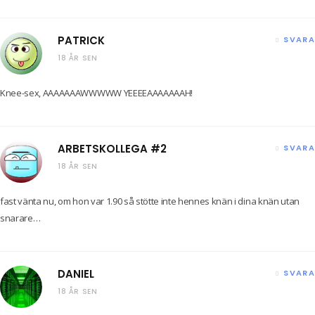
PATRICK
SVARA
18 ÅR SEN
Knee-sex, AAAAAAAWWWWW YEEEEAAAAAAAH!
ARBETSKOLLEGA #2
SVARA
18 ÅR SEN
fast vänta nu, om hon var 1.90 så stötte inte hennes knän i dina knän utan
snarare…
DANIEL
SVARA
18 ÅR SEN