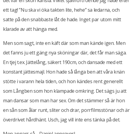
det var en skön känsla. Vilket självförtroende jag hade efter
ett tag! ”Nu ska vi öka takten lite, hehe” sa ledarna, och
satte på den snabbaste låt de hade. Inget par utom mitt
klarade av att hänga med.
Men som sagt, inte en käft där som man kände igen. Men
det fanns ju ett gäng nya sköningar där, det får man säga.
En tjej t.ex. Jättelång, säkert 190cm, och dansade med ett
konstant jättesmajl. Hon hade så långa ben att våra knän
stötte i varann hela tiden, och hon kändes rent generellt
som Långben som hon klampade omkring. Det sägs ju att
man dansar som man har sex. Om det stämmer så är hon
en sån som ålar runt, sliter och drar, porrfilmsstönar och är
överdrivet hårdhänt. Usch, jag vill inte ens tänka på det.
Men annars så… Daniel approves!