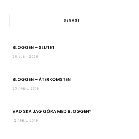
o
e
g
b
o
r
r
e
SENAST
k
a
m
BLOGGEN – SLUTET
26 JUNI, 2026
BLOGGEN – ÅTERKOMSTEN
23 APRIL, 2019
VAD SKA JAG GÖRA MED BLOGGEN?
12 APRIL, 2019