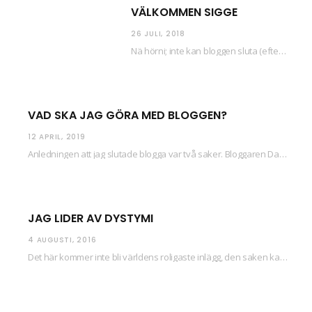
VÄLKOMMEN SIGGE
26 JULI, 2018
Nä hörni; inte kan bloggen sluta (eftersom jag så sällan uppdaterar skiten) i sånt supermoll.…
VAD SKA JAG GÖRA MED BLOGGEN?
12 APRIL, 2019
Anledningen att jag slutade blogga var två saker. Bloggaren Daniel skrev ut checkar som personen…
JAG LIDER AV DYSTYMI
4 AUGUSTI, 2016
Det här kommer inte bli världens roligaste inlägg, den saken kan ni räkna med. Det…