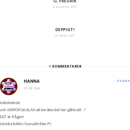
O, FREDRIK
9 AUGUSTI, 2017
DEPPIGT!
13 MARS, 2017
4
KOMMENTARER
HANNA
SVARA
18 ÅR SEN
HAHAHAHA!
och VARFÖR lät du bli att berätta det här igårkväll…?
DET är frågan!
(otäcka bilder i huvudet btw :P)