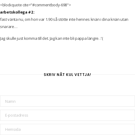
<blockquote cite="#commentbody-698">
arbetskollega #2
:
fast vänta nu, om hon var 1.90 så stötte inte hennes knän i dina knän utan
snarare…
Jag skulle just komma till det. Jag kan inte bli pappa längre. :'(
SKRIV NÅT KUL VETTJA!