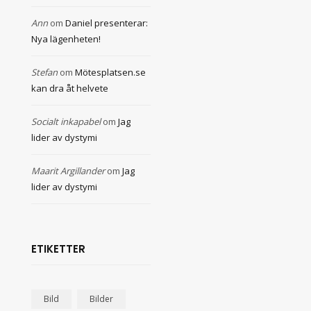
Ann
om
Daniel presenterar:
Nya lägenheten!
Stefan
om
Mötesplatsen.se
kan dra åt helvete
Socialt inkapabel
om
Jag
lider av dystymi
Maarit Argillander
om
Jag
lider av dystymi
ETIKETTER
Bild
Bilder