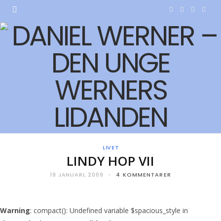
F
T
I
Y
a
w
n
o
c
i
s
u
e
t
t
T
b
t
a
u
o
e
g
b
o
r
r
e
LIVET
k
a
LINDY HOP VII
m
19 JANUARI, 2009
4 KOMMENTARER
Warning
: compact(): Undefined variable $spacious_style in