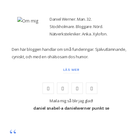
Daniel Werner. Man. 32.
Stockholmare. Bloggare. Nörd.
Nätverkstekniker. Anka. Xylofon.
Den här bloggen handlar om små funderingar. Självutlämnande,
cyniskt, och med en ohälsosam dos humor.
LÄS MER
F
T
I
Y
a
w
n
o
Maila mig så blir jag glad!
daniel snabel-a danielwerner punkt se
c
i
s
u
e
t
t
T
b
t
a
u