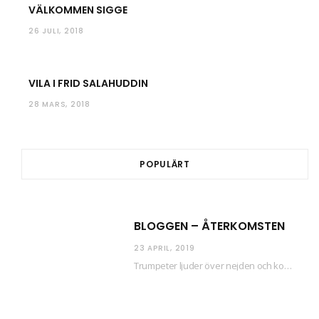
VÄLKOMMEN SIGGE
26 JULI, 2018
VILA I FRID SALAHUDDIN
28 MARS, 2018
POPULÄRT
BLOGGEN – ÅTERKOMSTEN
23 APRIL, 2019
Trumpeter ljuder över nejden och konfetti regnar längsmed husfasaderna – FREDEN ÄR HÄR! Eller ahem.…