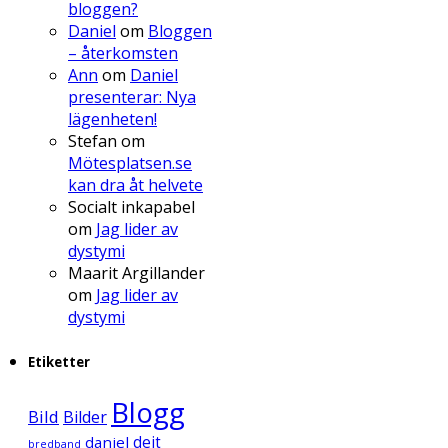
bloggen?
Daniel
om
Bloggen
– återkomsten
Ann
om
Daniel
presenterar: Nya
lägenheten!
Stefan
om
Mötesplatsen.se
kan dra åt helvete
Socialt inkapabel
om
Jag lider av
dystymi
Maarit Argillander
om
Jag lider av
dystymi
Etiketter
Blogg
Bild
Bilder
daniel
dejt
bredband