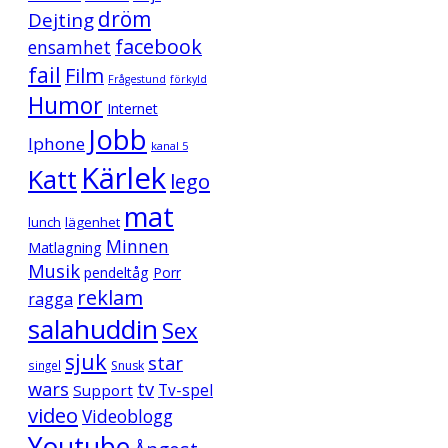
dröm
Dejting
facebook
ensamhet
fail
Film
Frågestund
förkyld
Humor
Internet
Jobb
Iphone
kanal 5
Kärlek
Katt
lego
mat
lunch
lägenhet
Minnen
Matlagning
Musik
pendeltåg
Porr
reklam
ragga
salahuddin
Sex
sjuk
star
singel
Snusk
wars
tv
Support
Tv-spel
video
Videoblogg
Youtube