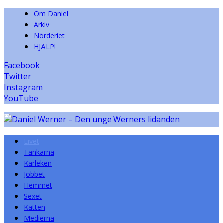
Om Daniel
Arkiv
Nörderiet
HJÄLP!
Facebook
Twitter
Instagram
YouTube
Livet
Tankarna
Kärleken
Jobbet
Hemmet
Sexet
Katten
Medierna