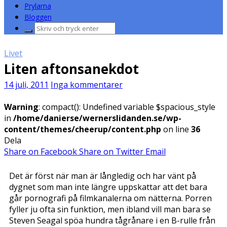
Prylarna
Bloggen
Sök
efter:
Livet
Liten aftonsanekdot
14 juli, 2011
Inga kommentarer
Warning
: compact(): Undefined variable $spacious_style
in
/home/danierse/wernerslidanden.se/wp-
content/themes/cheerup/content.php
on line
36
Dela
Share on Facebook
Share on Twitter
Email
Det är först när man är långledig och har vänt på
dygnet som man inte längre uppskattar att det bara
går pornografi på filmkanalerna om nätterna. Porren
fyller ju ofta sin funktion, men ibland vill man bara se
Steven Seagal spöa hundra tågrånare i en B-rulle från