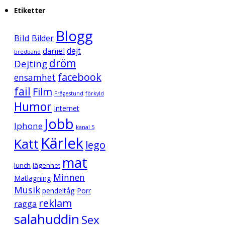
Etiketter
Blogg
Bild
Bilder
daniel
dejt
bredband
dröm
Dejting
facebook
ensamhet
fail
Film
Frågestund
förkyld
Humor
Internet
Jobb
Iphone
kanal 5
Kärlek
Katt
lego
mat
lunch
lägenhet
Minnen
Matlagning
Musik
pendeltåg
Porr
reklam
ragga
salahuddin
Sex