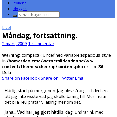
Prylarna
Bloggen
Sök
efter:
Livet
Måndag, fortsättning.
2 mars, 2009
1 kommentar
Warning
: compact(): Undefined variable $spacious_style
in
/home/danierse/wernerslidanden.se/wp-
content/themes/cheerup/content.php
on line
36
Dela
Share on Facebook
Share on Twitter
Email
Härlig start på morgonen. Jag blev så arg och ledsen
att jag inte visste vad jag skulle ta mig till. Men nu är
det bra. Nu pratar vi aldrig mer om det.
Jaha… Vad har jag gjort hittills idag, undrar ni, med