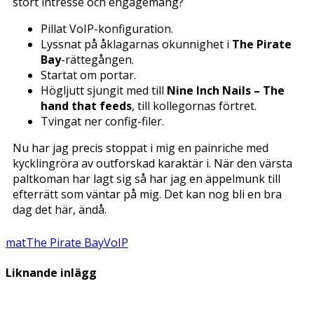
stort intresse och engagemang?
Pillat VoIP-konfiguration.
Lyssnat på åklagarnas okunnighet i
The Pirate
Bay
-rättegången.
Startat om portar.
Högljutt sjungit med till
Nine Inch Nails – The
hand that feeds
, till kollegornas förtret.
Tvingat ner config-filer.
Nu har jag precis stoppat i mig en painriche med
kycklingröra av outforskad karaktär i. När den värsta
paltkoman har lagt sig så har jag en äppelmunk till
efterrätt som väntar på mig. Det kan nog bli en bra
dag det här, ändå.
mat
The Pirate Bay
VoIP
Liknande inlägg