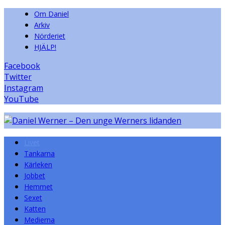
Om Daniel
Arkiv
Nörderiet
HJÄLP!
Facebook
Twitter
Instagram
YouTube
Livet
Tankarna
Kärleken
Jobbet
Hemmet
Sexet
Katten
Medierna