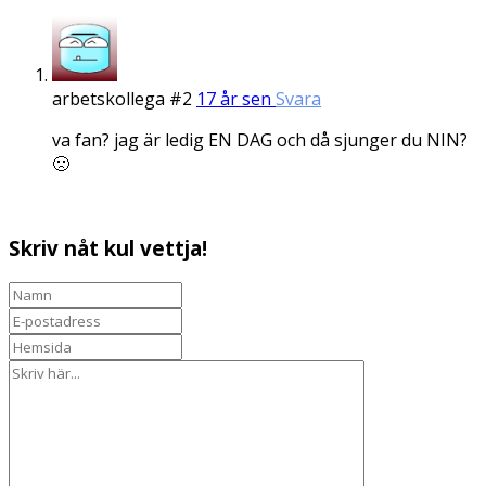
arbetskollega #2
17 år sen
Svara
va fan? jag är ledig EN DAG och då sjunger du NIN?
🙁
Skriv nåt kul vettja!