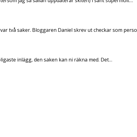
ftersom jag så sällan uppdaterar skiten) i sånt supermoll.…
 var två saker. Bloggaren Daniel skrev ut checkar som per
oligaste inlägg, den saken kan ni räkna med. Det…