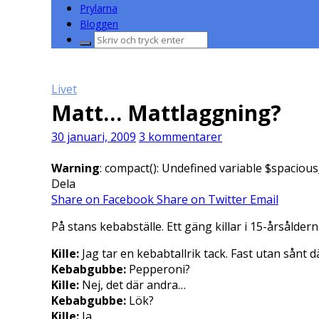
Prylarna
Bloggen
Sök
efter:
Livet
Matt… Mattlaggning?
30 januari, 2009
3 kommentarer
Warning
: compact(): Undefined variable $spacious
Dela
Share on Facebook
Share on Twitter
Email
På stans kebabställe. Ett gäng killar i 15-årsålder
Kille:
Jag tar en kebabtallrik tack. Fast utan sånt d
Kebabgubbe:
Pepperoni?
Kille:
Nej, det där andra…
Kebabgubbe:
Lök?
Kille:
Ja.