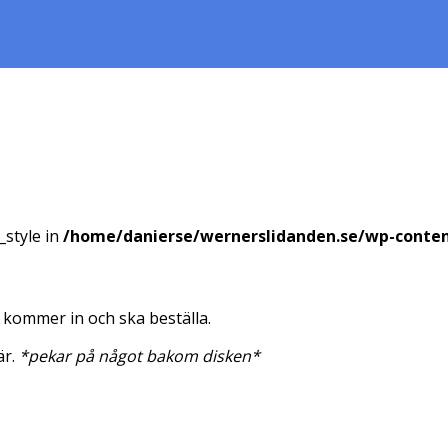
_style in
/home/danierse/wernerslidanden.se/wp-conte
n kommer in och ska beställa.
är.
*pekar på något bakom disken*