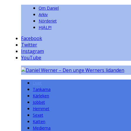
Om Daniel
Arkiv
Nörderiet
HJÄLP!
Facebook
Twitter
Instagram
YouTube
Livet
Tankarna
Kärleken
Jobbet
Hemmet
Sexet
Katten
Medierna