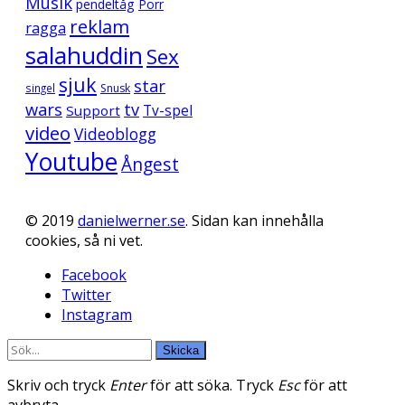
Musik
pendeltåg
Porr
reklam
ragga
salahuddin
Sex
sjuk
star
singel
Snusk
wars
tv
Support
Tv-spel
video
Videoblogg
Youtube
Ångest
© 2019
danielwerner.se
. Sidan kan innehålla
cookies, så ni vet.
Facebook
Twitter
Instagram
Skicka
Skriv och tryck
Enter
för att söka. Tryck
Esc
för att
avbryta.