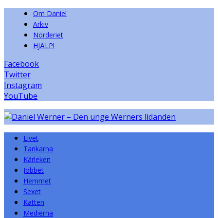
Om Daniel
Arkiv
Nörderiet
HJÄLP!
Facebook
Twitter
Instagram
YouTube
Livet
Tankarna
Kärleken
Jobbet
Hemmet
Sexet
Katten
Medierna