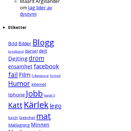
Maarit Argillander
om
Jag lider av
dystymi
Etiketter
Blogg
Bild
Bilder
daniel
dejt
bredband
dröm
Dejting
facebook
ensamhet
fail
Film
Frågestund
förkyld
Humor
Internet
Jobb
Iphone
kanal 5
Kärlek
Katt
lego
mat
lunch
lägenhet
Minnen
Matlagning