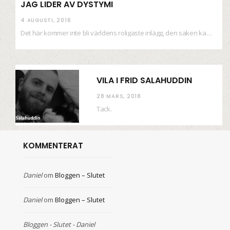
JAG LIDER AV DYSTYMI
4 AUGUSTI, 2016
Det här kommer inte bli världens roligaste inlägg, den saken kan ni räkna med. Det…
VILA I FRID SALAHUDDIN
28 MARS, 2018
Tack.
KOMMENTERAT
Daniel
om
Bloggen – Slutet
Daniel
om
Bloggen – Slutet
Bloggen - Slutet - Daniel