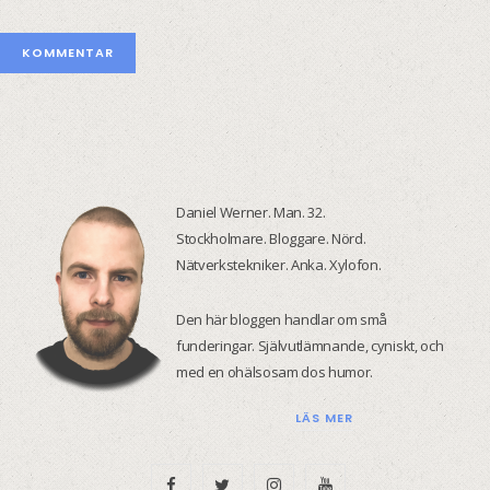
Daniel Werner. Man. 32.
Stockholmare. Bloggare. Nörd.
Nätverkstekniker. Anka. Xylofon.
Den här bloggen handlar om små
funderingar. Självutlämnande, cyniskt, och
med en ohälsosam dos humor.
LÄS MER
F
T
I
Y