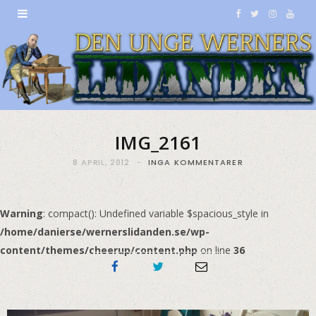
F
T
I
Y
a
w
n
o
c
i
s
u
e
t
t
T
b
t
a
u
IMG_2161
o
e
g
b
8 APRIL, 2012
INGA KOMMENTARER
o
r
r
e
k
a
Warning
: compact(): Undefined variable $spacious_style in
/home/danierse/wernerslidanden.se/wp-
m
content/themes/cheerup/content.php
on line
36