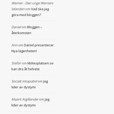
Werner - Den unge Werners
lidanden
om
Vad ska jag
göra med bloggen?
Daniel
om
Bloggen –
återkomsten
Ann
om
Daniel presenterar:
Nya lägenheten!
Stefan
om
Mötesplatsen.se
kan dra åt helvete
Socialt inkapabel
om
Jag
lider av dystymi
Maarit Argillander
om
Jag
lider av dystymi