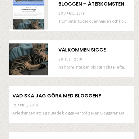
BLOGGEN – ÅTERKOMSTEN
23 APRIL, 2019
Trumpeter ljuder över nejden och konfetti regnar längsmed husfasaderna – FREDEN ÄR HÄR! Eller ahem.…
VÄLKOMMEN SIGGE
26 JULI, 2018
Nä hörni; inte kan bloggen sluta (eftersom jag så sällan uppdaterar skiten) i sånt supermoll.…
VAD SKA JAG GÖRA MED BLOGGEN?
12 APRIL, 2019
Anledningen att jag slutade blogga var två saker. Bloggaren Daniel skrev ut checkar som personen…