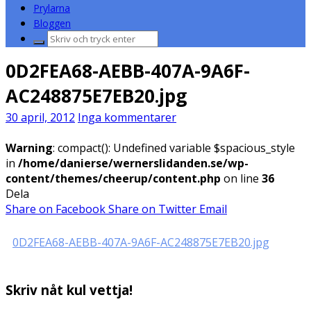
Prylarna
Bloggen
Sök
efter:
0D2FEA68-AEBB-407A-9A6F-
AC248875E7EB20.jpg
30 april, 2012
Inga kommentarer
Warning
: compact(): Undefined variable $spacious_style
in
/home/danierse/wernerslidanden.se/wp-
content/themes/cheerup/content.php
on line
36
Dela
Share on Facebook
Share on Twitter
Email
0D2FEA68-AEBB-407A-9A6F-AC248875E7EB20.jpg
Skriv nåt kul vettja!