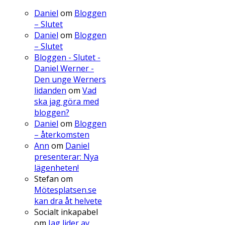
Daniel
om
Bloggen
– Slutet
Daniel
om
Bloggen
– Slutet
Bloggen - Slutet -
Daniel Werner -
Den unge Werners
lidanden
om
Vad
ska jag göra med
bloggen?
Daniel
om
Bloggen
– återkomsten
Ann
om
Daniel
presenterar: Nya
lägenheten!
Stefan
om
Mötesplatsen.se
kan dra åt helvete
Socialt inkapabel
om
Jag lider av