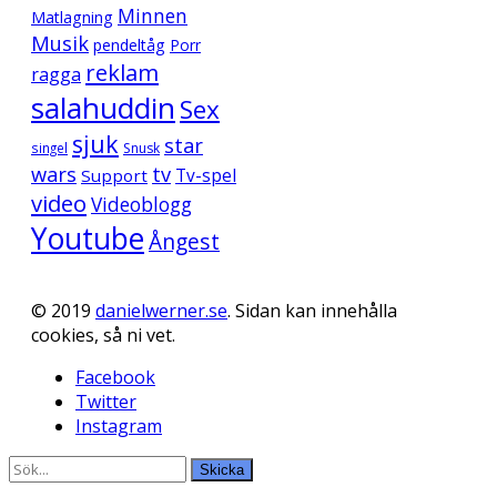
Minnen
Matlagning
Musik
pendeltåg
Porr
reklam
ragga
salahuddin
Sex
sjuk
star
singel
Snusk
wars
tv
Support
Tv-spel
video
Videoblogg
Youtube
Ångest
© 2019
danielwerner.se
. Sidan kan innehålla
cookies, så ni vet.
Facebook
Twitter
Instagram
Skicka