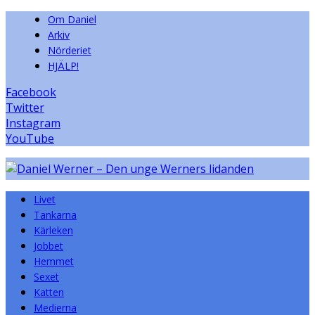
Om Daniel
Arkiv
Nörderiet
HJÄLP!
Facebook
Twitter
Instagram
YouTube
Livet
Tankarna
Kärleken
Jobbet
Hemmet
Sexet
Katten
Medierna