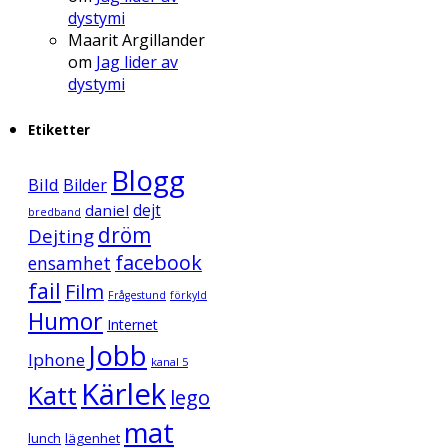
dystymi
Maarit Argillander
om
Jag lider av
dystymi
Etiketter
Blogg
Bild
Bilder
daniel
dejt
bredband
dröm
Dejting
facebook
ensamhet
fail
Film
Frågestund
förkyld
Humor
Internet
Jobb
Iphone
kanal 5
Kärlek
Katt
lego
mat
lunch
lägenhet