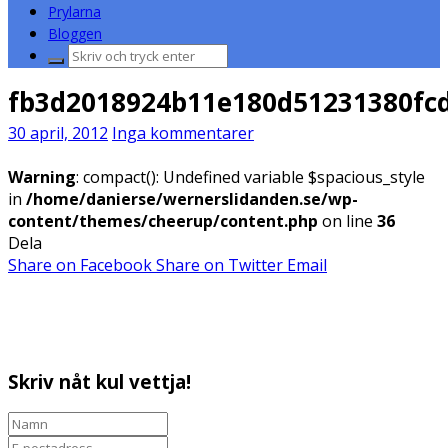
Prylarna
Bloggen
Sök
efter:
fb3d2018924b11e180d51231380fc
30 april, 2012
Inga kommentarer
Warning
: compact(): Undefined variable $spacious_style
in
/home/danierse/wernerslidanden.se/wp-
content/themes/cheerup/content.php
on line
36
Dela
Share on Facebook
Share on Twitter
Email
Skriv nåt kul vettja!