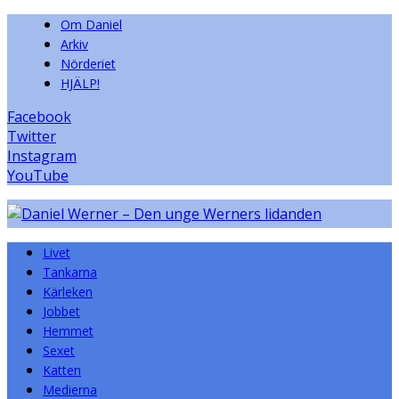
Om Daniel
Arkiv
Nörderiet
HJÄLP!
Facebook
Twitter
Instagram
YouTube
Livet
Tankarna
Kärleken
Jobbet
Hemmet
Sexet
Katten
Medierna