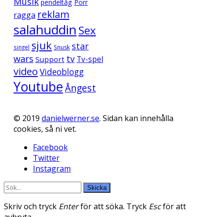
Musik
pendeltåg
Porr
reklam
ragga
salahuddin
Sex
sjuk
star
singel
Snusk
wars
tv
Support
Tv-spel
video
Videoblogg
Youtube
Ångest
© 2019
danielwerner.se
. Sidan kan innehålla
cookies, så ni vet.
Facebook
Twitter
Instagram
Skicka
Skriv och tryck
Enter
för att söka. Tryck
Esc
för att
avbryta.