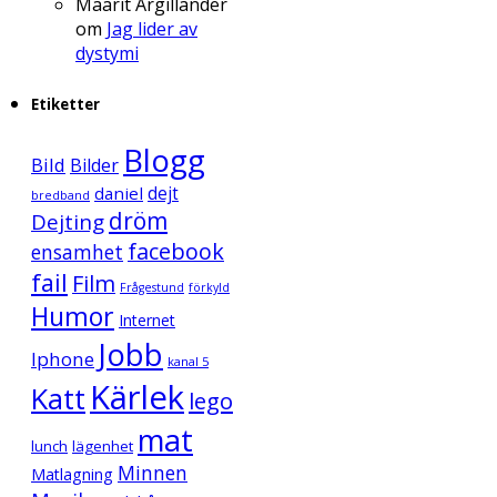
Maarit Argillander
om
Jag lider av
dystymi
Etiketter
Blogg
Bild
Bilder
daniel
dejt
bredband
dröm
Dejting
facebook
ensamhet
fail
Film
Frågestund
förkyld
Humor
Internet
Jobb
Iphone
kanal 5
Kärlek
Katt
lego
mat
lunch
lägenhet
Minnen
Matlagning