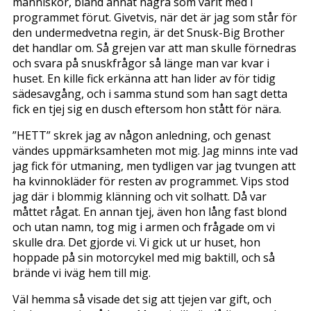
människor, bland annat några som varit med i
programmet förut. Givetvis, när det är jag som står för
den undermedvetna regin, är det Snusk-Big Brother
det handlar om. Så grejen var att man skulle förnedras
och svara på snuskfrågor så länge man var kvar i
huset. En kille fick erkänna att han lider av för tidig
sädesavgång, och i samma stund som han sagt detta
fick en tjej sig en dusch eftersom hon stått för nära.
”HETT” skrek jag av någon anledning, och genast
vändes uppmärksamheten mot mig. Jag minns inte vad
jag fick för utmaning, men tydligen var jag tvungen att
ha kvinnokläder för resten av programmet. Vips stod
jag där i blommig klänning och vit solhatt. Då var
måttet rågat. En annan tjej, även hon lång fast blond
och utan namn, tog mig i armen och frågade om vi
skulle dra. Det gjorde vi. Vi gick ut ur huset, hon
hoppade på sin motorcykel med mig baktill, och så
brände vi iväg hem till mig.
Väl hemma så visade det sig att tjejen var gift, och