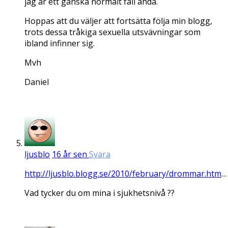
jag är ett ganska normalt fall ändå.
Hoppas att du väljer att fortsätta följa min blogg,
trots dessa tråkiga sexuella utsvävningar som
ibland infinner sig.
Mvh
Daniel
ljusblo
16 år sen
Svara
http://ljusblo.blogg.se/2010/february/drommar.htm
…
Vad tycker du om mina i sjukhetsnivå ??