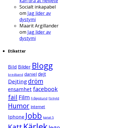
kan dra åt helvete
Socialt inkapabel
om
Jag lider av
dystymi
Maarit Argillander
om
Jag lider av
dystymi
Etiketter
Blogg
Bild
Bilder
daniel
dejt
bredband
dröm
Dejting
facebook
ensamhet
fail
Film
Frågestund
förkyld
Humor
Internet
Jobb
Iphone
kanal 5
Kärlek
Katt
lego