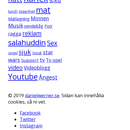
mat
lunch
lägenhet
Minnen
Matlagning
Musik
pendeltåg
Porr
reklam
ragga
salahuddin
Sex
sjuk
star
singel
Snusk
wars
tv
Support
Tv-spel
video
Videoblogg
Youtube
Ångest
© 2019
danielwerner.se
. Sidan kan innehålla
cookies, så ni vet.
Facebook
Twitter
Instagram