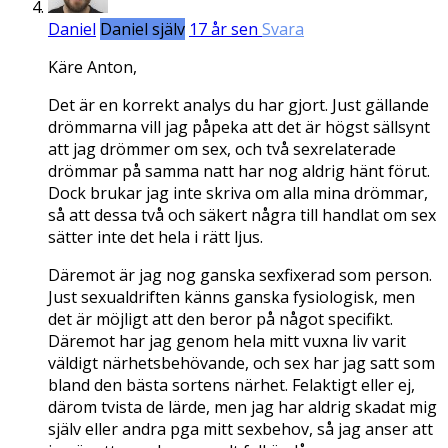
Daniel
Daniel själv
17 år sen
Svara
Käre Anton,
Det är en korrekt analys du har gjort. Just gällande
drömmarna vill jag påpeka att det är högst sällsynt
att jag drömmer om sex, och två sexrelaterade
drömmar på samma natt har nog aldrig hänt förut.
Dock brukar jag inte skriva om alla mina drömmar,
så att dessa två och säkert några till handlat om sex
sätter inte det hela i rätt ljus.
Däremot är jag nog ganska sexfixerad som person.
Just sexualdriften känns ganska fysiologisk, men
det är möjligt att den beror på något specifikt.
Däremot har jag genom hela mitt vuxna liv varit
väldigt närhetsbehövande, och sex har jag satt som
bland den bästa sortens närhet. Felaktigt eller ej,
därom tvista de lärde, men jag har aldrig skadat mig
själv eller andra pga mitt sexbehov, så jag anser att