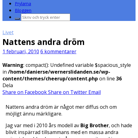
Prylarna
Bloggen
Sök
efter:
Livet
Nattens andra dröm
1 februari, 2010
6 kommentarer
Warning
: compact(): Undefined variable $spacious_style
in
/home/danierse/wernerslidanden.se/wp-
content/themes/cheerup/content.php
on line
36
Dela
Share on Facebook
Share on Twitter
Email
Nattens andra dröm är något mer diffus och om
möjligt ännu märkligare.
Jag var med i 2010 års modell av
Big Brother
, och hade
blivit inspärrad tillsammans med en massa andra