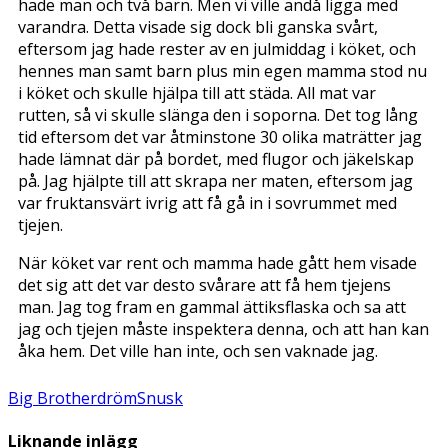
hade man och två barn. Men vi ville ändå ligga med
varandra. Detta visade sig dock bli ganska svårt,
eftersom jag hade rester av en julmiddag i köket, och
hennes man samt barn plus min egen mamma stod nu
i köket och skulle hjälpa till att städa. All mat var
rutten, så vi skulle slänga den i soporna. Det tog lång
tid eftersom det var åtminstone 30 olika maträtter jag
hade lämnat där på bordet, med flugor och jäkelskap
på. Jag hjälpte till att skrapa ner maten, eftersom jag
var fruktansvärt ivrig att få gå in i sovrummet med
tjejen.
När köket var rent och mamma hade gått hem visade
det sig att det var desto svårare att få hem tjejens
man. Jag tog fram en gammal ättiksflaska och sa att
jag och tjejen måste inspektera denna, och att han kan
åka hem. Det ville han inte, och sen vaknade jag.
Big Brother
dröm
Snusk
Liknande inlägg