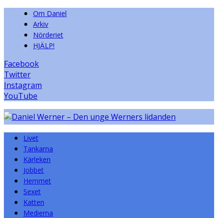
Om Daniel
Arkiv
Nörderiet
HJÄLP!
Facebook
Twitter
Instagram
YouTube
Livet
Tankarna
Kärleken
Jobbet
Hemmet
Sexet
Katten
Medierna