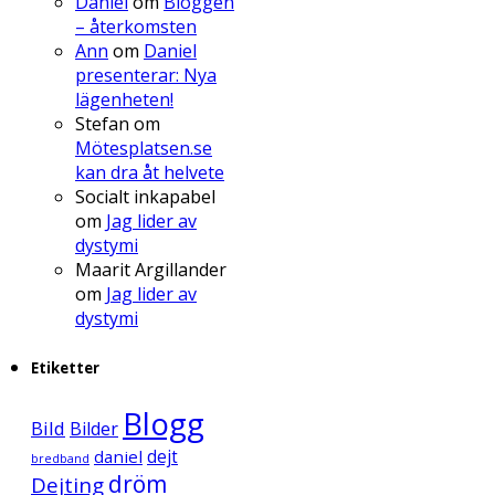
Daniel
om
Bloggen
– återkomsten
Ann
om
Daniel
presenterar: Nya
lägenheten!
Stefan
om
Mötesplatsen.se
kan dra åt helvete
Socialt inkapabel
om
Jag lider av
dystymi
Maarit Argillander
om
Jag lider av
dystymi
Etiketter
Blogg
Bild
Bilder
daniel
dejt
bredband
dröm
Dejting