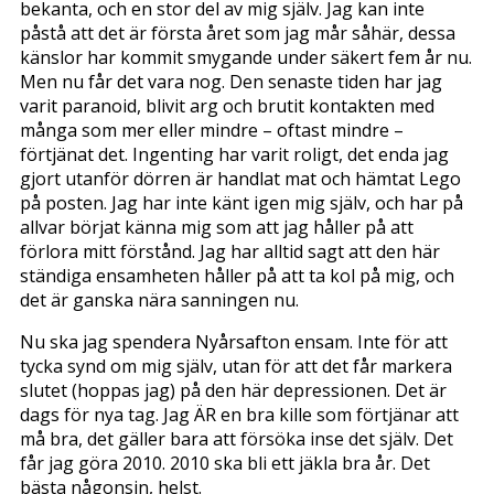
bekanta, och en stor del av mig själv. Jag kan inte
påstå att det är första året som jag mår såhär, dessa
känslor har kommit smygande under säkert fem år nu.
Men nu får det vara nog. Den senaste tiden har jag
varit paranoid, blivit arg och brutit kontakten med
många som mer eller mindre – oftast mindre –
förtjänat det. Ingenting har varit roligt, det enda jag
gjort utanför dörren är handlat mat och hämtat Lego
på posten. Jag har inte känt igen mig själv, och har på
allvar börjat känna mig som att jag håller på att
förlora mitt förstånd. Jag har alltid sagt att den här
ständiga ensamheten håller på att ta kol på mig, och
det är ganska nära sanningen nu.
Nu ska jag spendera Nyårsafton ensam. Inte för att
tycka synd om mig själv, utan för att det får markera
slutet (hoppas jag) på den här depressionen. Det är
dags för nya tag. Jag ÄR en bra kille som förtjänar att
må bra, det gäller bara att försöka inse det själv. Det
får jag göra 2010. 2010 ska bli ett jäkla bra år. Det
bästa någonsin, helst.