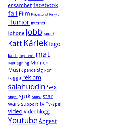
facebook
ensamhet
fail
Film
Frågestund
förkyld
Humor
Internet
Jobb
Iphone
kanal 5
Kärlek
Katt
lego
mat
lunch
lägenhet
Minnen
Matlagning
Musik
pendeltåg
Porr
reklam
ragga
salahuddin
Sex
sjuk
star
singel
Snusk
wars
tv
Support
Tv-spel
video
Videoblogg
Youtube
Ångest