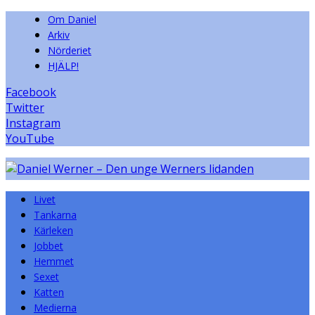
Om Daniel
Arkiv
Nörderiet
HJÄLP!
Facebook
Twitter
Instagram
YouTube
Livet
Tankarna
Kärleken
Jobbet
Hemmet
Sexet
Katten
Medierna