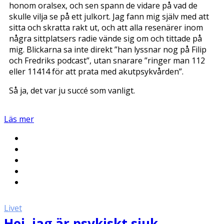
honom oralsex, och sen spann de vidare på vad de
skulle vilja se på ett julkort. Jag fann mig själv med att
sitta och skratta rakt ut, och att alla resenärer inom
några sittplatsers radie vände sig om och tittade på
mig. Blickarna sa inte direkt ”han lyssnar nog på Filip
och Fredriks podcast”, utan snarare ”ringer man 112
eller 11414 för att prata med akutpsykvården”.
Så ja, det var ju succé som vanligt.
Läs mer
Livet
Hej, jag är psykiskt sjuk