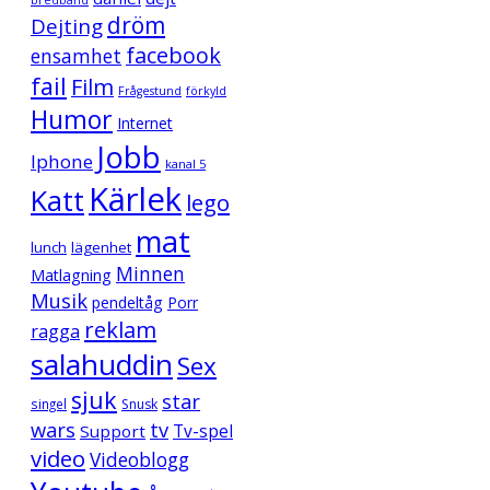
bredband
dröm
Dejting
facebook
ensamhet
fail
Film
Frågestund
förkyld
Humor
Internet
Jobb
Iphone
kanal 5
Kärlek
Katt
lego
mat
lunch
lägenhet
Minnen
Matlagning
Musik
pendeltåg
Porr
reklam
ragga
salahuddin
Sex
sjuk
star
singel
Snusk
wars
tv
Support
Tv-spel
video
Videoblogg