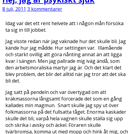
8 juli, 2011
3 kommentarer
Idag var det ett rent helvete att i någon mån försöka
ta sig in till jobbet.
Jag visste redan när jag vaknade hur det skulle bli. Jag
kände hur jag mådde. Hur settingen var. Illamående
och starkt ovillig att göra nånting annat än att ligga
kvar i sängen. Men jag pallrade mig iväg ändå, som
den arbetsmoraliska martyr jag är. Och det klart det
blev problem, det blir det alltid när jag tror att det ska
bli det.
Jag satt på pendeln och var övertygad om att
kräkmassorna långsamt forcerade det som en gång
kallades min magmun. Snart skulle jag spy ut över
folkmassorna på det fullsatta tåget. Enorma kaskader
skulle det bli, varpå hela vagnen skulle ställa sig upp
och skrika i avsky och äckel. Föraren skulle
tvärbromsa, komma ut med mopp och hink åt mig, och