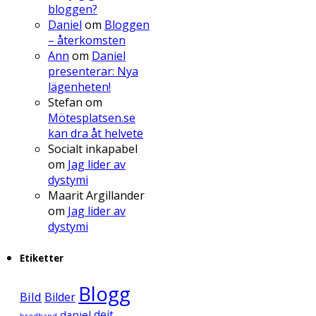
bloggen?
Daniel
om
Bloggen
– återkomsten
Ann
om
Daniel
presenterar: Nya
lägenheten!
Stefan
om
Mötesplatsen.se
kan dra åt helvete
Socialt inkapabel
om
Jag lider av
dystymi
Maarit Argillander
om
Jag lider av
dystymi
Etiketter
Blogg
Bild
Bilder
daniel
dejt