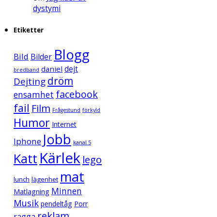
dystymi
Etiketter
Blogg
Bild
Bilder
daniel
dejt
bredband
dröm
Dejting
facebook
ensamhet
fail
Film
Frågestund
förkyld
Humor
Internet
Jobb
Iphone
kanal 5
Kärlek
Katt
lego
mat
lunch
lägenhet
Minnen
Matlagning
Musik
pendeltåg
Porr
reklam
ragga