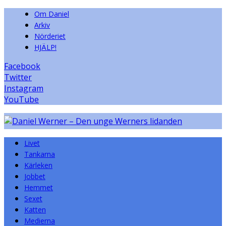
Om Daniel
Arkiv
Nörderiet
HJÄLP!
Facebook
Twitter
Instagram
YouTube
Livet
Tankarna
Kärleken
Jobbet
Hemmet
Sexet
Katten
Medierna