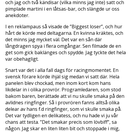
och jag och två kändisar (vilka minns jag inte) satt och
pimplade martini i en låtsas-bar, och slängde ur oss
anekdoter.
I en reklampaus så visade de ”Biggest loser”, och hur
hårt de körde med deltagarna. En kvinna kräktes, och
det minns jag mycket väl. Det var en sån där
långdragen spya i flera omgångar. Sen filmade de en
get som gick baklänges och spydde. Jag tyckte det hela
var obehagligt.
Snart var det i alla fall dags för racingmomentet. En
svensk förare körde ihjäl sig medan vi satt där. Hela
panelen blev chockad, men inom kort kom hans
likdelar in i olika provrör. Programledaren, som stod
bakom baren, berättade att vi nu skulle smaka på den
avlidnes ringfinger. Så i provrören fanns alltså olika
delear av hans f.d ringfinger, som vi skulle smaka på.
Det var tydligen en delikatess, och nu hade vi ju vår
chans att testa. ”Det smakar precis som lövbiff”, sa
någon. Jag skar en liten liten bit och stoppade i mig,