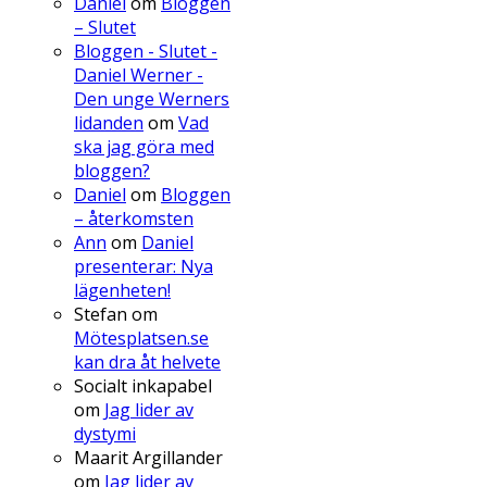
Daniel
om
Bloggen
– Slutet
Bloggen - Slutet -
Daniel Werner -
Den unge Werners
lidanden
om
Vad
ska jag göra med
bloggen?
Daniel
om
Bloggen
– återkomsten
Ann
om
Daniel
presenterar: Nya
lägenheten!
Stefan
om
Mötesplatsen.se
kan dra åt helvete
Socialt inkapabel
om
Jag lider av
dystymi
Maarit Argillander
om
Jag lider av