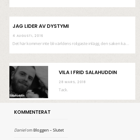
JAG LIDER AV DYSTYMI
4 AUGUSTI, 2016
Det här kommer inte bli världens roligaste inlägg, den saken kan ni räkna med. Det…
VILA I FRID SALAHUDDIN
28 MARS, 2018
Tack.
KOMMENTERAT
Daniel
om
Bloggen – Slutet