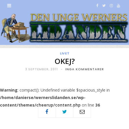
F
T
I
Y
a
w
n
o
c
i
s
u
e
t
t
T
b
t
a
u
LIVET
OKEJ?
o
e
g
b
3 SEPTEMBER, 2011
INGA KOMMENTARER
o
r
r
e
k
a
Warning
: compact(): Undefined variable $spacious_style in
/home/danierse/wernerslidanden.se/wp-
m
content/themes/cheerup/content.php
on line
36