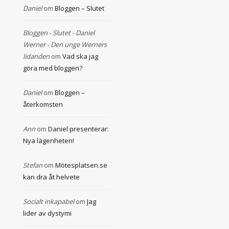
Daniel
om
Bloggen – Slutet
Bloggen - Slutet - Daniel
Werner - Den unge Werners
lidanden
om
Vad ska jag
göra med bloggen?
Daniel
om
Bloggen –
återkomsten
Ann
om
Daniel presenterar:
Nya lägenheten!
Stefan
om
Mötesplatsen.se
kan dra åt helvete
Socialt inkapabel
om
Jag
lider av dystymi