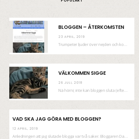
POPULÄRT
BLOGGEN – ÅTERKOMSTEN
23 APRIL, 2019
Trumpeter ljuder över nejden och konfetti regnar längsmed husfasaderna – FREDEN ÄR HÄR! Eller ahem.…
VÄLKOMMEN SIGGE
26 JULI, 2018
Nä hörni; inte kan bloggen sluta (eftersom jag så sällan uppdaterar skiten) i sånt supermoll.…
VAD SKA JAG GÖRA MED BLOGGEN?
12 APRIL, 2019
Anledningen att jag slutade blogga var två saker. Bloggaren Daniel skrev ut checkar som personen…