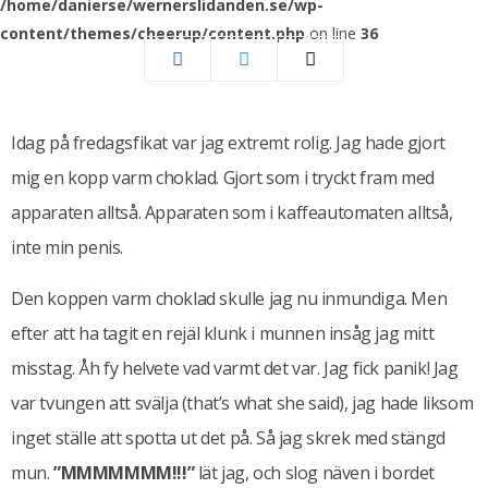
/home/danierse/wernerslidanden.se/wp-
content/themes/cheerup/content.php
on line
36
Idag på fredagsfikat var jag extremt rolig. Jag hade gjort
mig en kopp varm choklad. Gjort som i tryckt fram med
apparaten alltså. Apparaten som i kaffeautomaten alltså,
inte min penis.
Den koppen varm choklad skulle jag nu inmundiga. Men
efter att ha tagit en rejäl klunk i munnen insåg jag mitt
misstag. Åh fy helvete vad varmt det var. Jag fick panik! Jag
var tvungen att svälja (that’s what she said), jag hade liksom
inget ställe att spotta ut det på. Så jag skrek med stängd
mun.
”MMMMMMM!!!”
lät jag, och slog näven i bordet