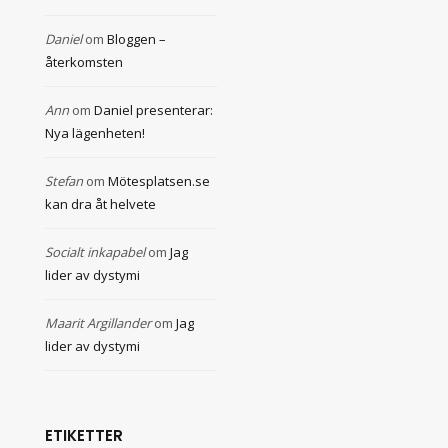
Daniel
om
Bloggen –
återkomsten
Ann
om
Daniel presenterar:
Nya lägenheten!
Stefan
om
Mötesplatsen.se
kan dra åt helvete
Socialt inkapabel
om
Jag
lider av dystymi
Maarit Argillander
om
Jag
lider av dystymi
ETIKETTER