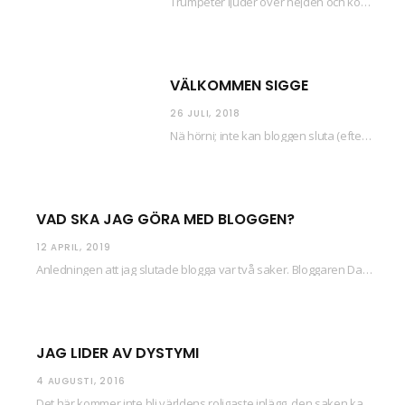
Trumpeter ljuder över nejden och konfetti regnar längsmed husfasaderna – FREDEN ÄR HÄR! Eller ahem.…
VÄLKOMMEN SIGGE
26 JULI, 2018
Nä hörni; inte kan bloggen sluta (eftersom jag så sällan uppdaterar skiten) i sånt supermoll.…
VAD SKA JAG GÖRA MED BLOGGEN?
12 APRIL, 2019
Anledningen att jag slutade blogga var två saker. Bloggaren Daniel skrev ut checkar som personen…
JAG LIDER AV DYSTYMI
4 AUGUSTI, 2016
Det här kommer inte bli världens roligaste inlägg, den saken kan ni räkna med. Det…