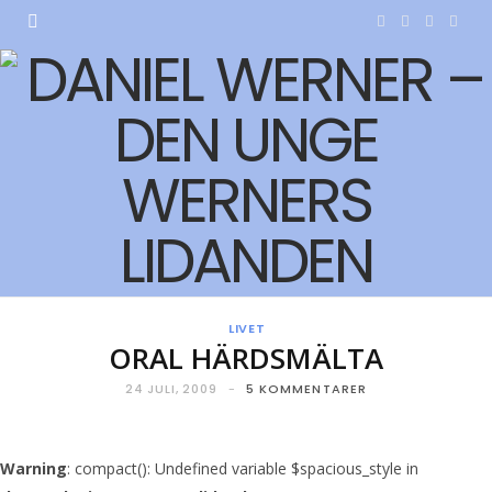
F
T
I
Y
a
w
n
o
c
i
s
u
e
t
t
T
b
t
a
u
o
e
g
b
o
r
r
e
LIVET
k
a
ORAL HÄRDSMÄLTA
m
24 JULI, 2009
5 KOMMENTARER
Warning
: compact(): Undefined variable $spacious_style in