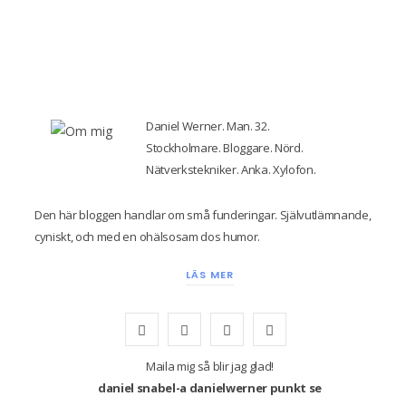
Daniel Werner. Man. 32.
Stockholmare. Bloggare. Nörd.
Nätverkstekniker. Anka. Xylofon.
Den här bloggen handlar om små funderingar. Självutlämnande,
cyniskt, och med en ohälsosam dos humor.
LÄS MER
F
T
I
Y
a
w
n
o
Maila mig så blir jag glad!
daniel snabel-a danielwerner punkt se
c
i
s
u