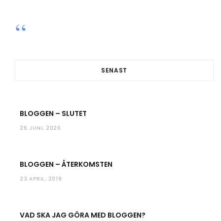
e
t
t
T
b
t
a
u
o
e
g
b
o
r
r
e
SENAST
k
a
m
BLOGGEN – SLUTET
26 JUNI, 2026
BLOGGEN – ÅTERKOMSTEN
23 APRIL, 2019
VAD SKA JAG GÖRA MED BLOGGEN?