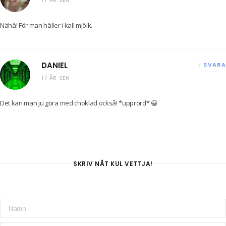
17 ÅR SEN
Nähä! För man häller i kall mjölk.
DANIEL
SVARA
17 ÅR SEN
Det kan man ju göra med choklad också! *upprörd* 😀
SKRIV NÅT KUL VETTJA!