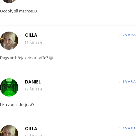
Ooooh, så macho!! ;D
CILLA
SVARA
17 ÅR SEN
Dags att börja dricka kaffe? 🙂
DANIEL
SVARA
17 ÅR SEN
Lika varmt det ju. :O
CILLA
SVARA