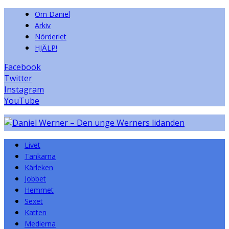
Om Daniel
Arkiv
Nörderiet
HJÄLP!
Facebook
Twitter
Instagram
YouTube
Livet
Tankarna
Kärleken
Jobbet
Hemmet
Sexet
Katten
Medierna