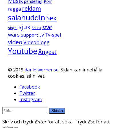
Musik
pendeltåg
Porr
reklam
ragga
salahuddin
Sex
sjuk
star
singel
Snusk
wars
tv
Support
Tv-spel
video
Videoblogg
Youtube
Ångest
© 2019
danielwerner.se
. Sidan kan innehålla
cookies, så ni vet.
Facebook
Twitter
Instagram
Skicka
Skriv och tryck
Enter
för att söka. Tryck
Esc
för att
avbryta.