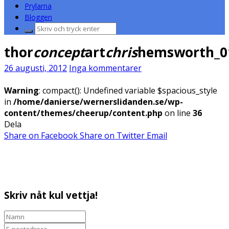
Prylarna
Bloggen
Sök
efter:
thor
concept
art
chris
hemsworth_0
26 augusti, 2012
Inga kommentarer
Warning
: compact(): Undefined variable $spacious_style
in
/home/danierse/wernerslidanden.se/wp-
content/themes/cheerup/content.php
on line
36
Dela
Share on Facebook
Share on Twitter
Email
Skriv nåt kul vettja!