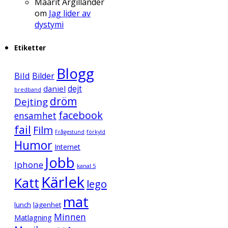
Maarit Argillander
om
Jag lider av
dystymi
Etiketter
Blogg
Bild
Bilder
daniel
dejt
bredband
dröm
Dejting
facebook
ensamhet
fail
Film
Frågestund
förkyld
Humor
Internet
Jobb
Iphone
kanal 5
Kärlek
Katt
lego
mat
lunch
lägenhet
Minnen
Matlagning