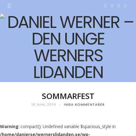
F
T
I
Y
a
w
n
o
c
i
s
u
e
t
t
T
b
t
a
u
o
e
g
b
o
r
r
e
k
a
SOMMARFEST
m
14 JUNI, 2014
INGA KOMMENTARER
Warning
: compact(): Undefined variable $spacious_style in
/home/danierse/wernerslidanden.se/wp-