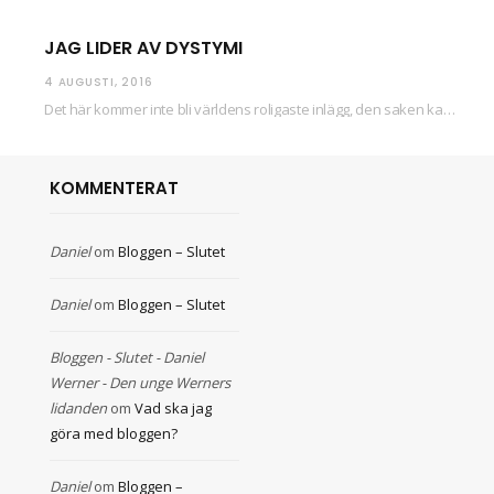
JAG LIDER AV DYSTYMI
4 AUGUSTI, 2016
Det här kommer inte bli världens roligaste inlägg, den saken kan ni räkna med. Det…
KOMMENTERAT
Daniel
om
Bloggen – Slutet
Daniel
om
Bloggen – Slutet
Bloggen - Slutet - Daniel
Werner - Den unge Werners
lidanden
om
Vad ska jag
göra med bloggen?
Daniel
om
Bloggen –