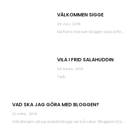
VÄLKOMMEN SIGGE
26 JULI, 2018
Nä hörni; inte kan bloggen sluta (eftersom jag så sällan uppdaterar skiten) i sånt supermoll.…
VILA I FRID SALAHUDDIN
28 MARS, 2018
Tack.
VAD SKA JAG GÖRA MED BLOGGEN?
12 APRIL, 2019
Anledningen att jag slutade blogga var två saker. Bloggaren Daniel skrev ut checkar som personen…