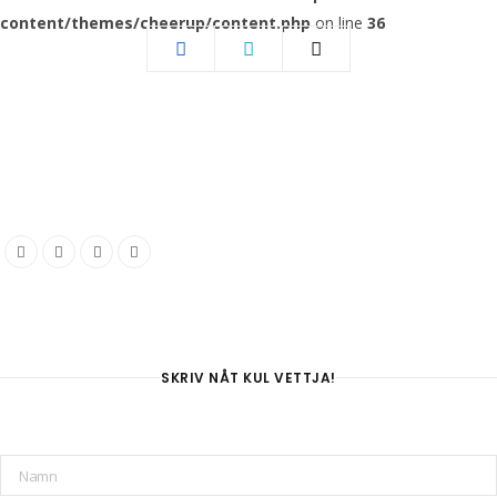
content/themes/cheerup/content.php
on line
36
SKRIV NÅT KUL VETTJA!