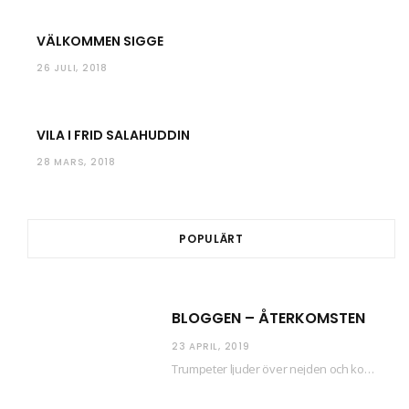
VÄLKOMMEN SIGGE
26 JULI, 2018
VILA I FRID SALAHUDDIN
28 MARS, 2018
POPULÄRT
BLOGGEN – ÅTERKOMSTEN
23 APRIL, 2019
Trumpeter ljuder över nejden och konfetti regnar längsmed husfasaderna – FREDEN ÄR HÄR! Eller ahem.…