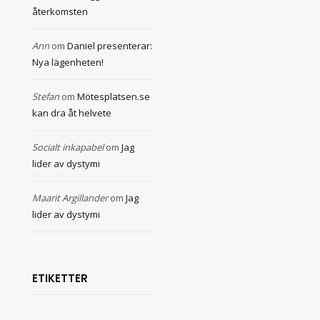
återkomsten
Ann
om
Daniel presenterar:
Nya lägenheten!
Stefan
om
Mötesplatsen.se
kan dra åt helvete
Socialt inkapabel
om
Jag
lider av dystymi
Maarit Argillander
om
Jag
lider av dystymi
ETIKETTER