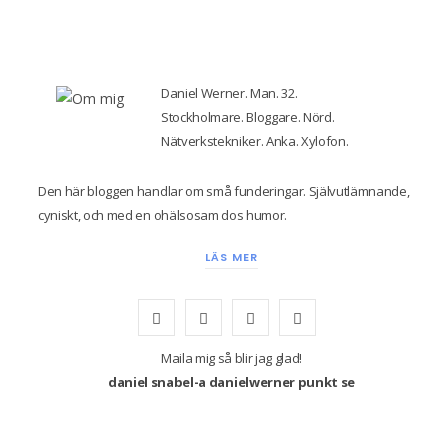
Daniel Werner. Man. 32.
Stockholmare. Bloggare. Nörd.
Nätverkstekniker. Anka. Xylofon.
Den här bloggen handlar om små funderingar. Självutlämnande,
cyniskt, och med en ohälsosam dos humor.
LÄS MER
F
T
I
Y
a
w
n
o
Maila mig så blir jag glad!
daniel snabel-a danielwerner punkt se
c
i
s
u
e
t
t
T