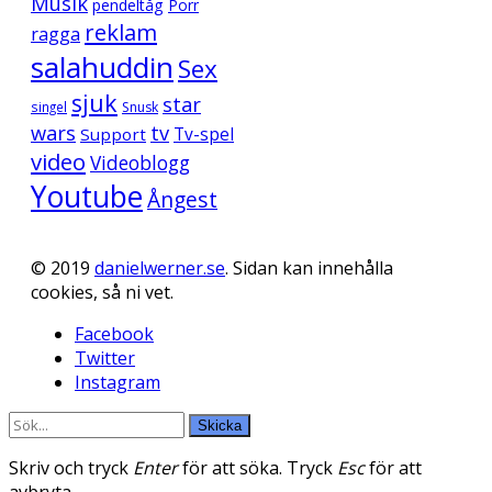
Musik
pendeltåg
Porr
reklam
ragga
salahuddin
Sex
sjuk
star
singel
Snusk
wars
tv
Support
Tv-spel
video
Videoblogg
Youtube
Ångest
© 2019
danielwerner.se
. Sidan kan innehålla
cookies, så ni vet.
Facebook
Twitter
Instagram
Skicka
Skriv och tryck
Enter
för att söka. Tryck
Esc
för att
avbryta.