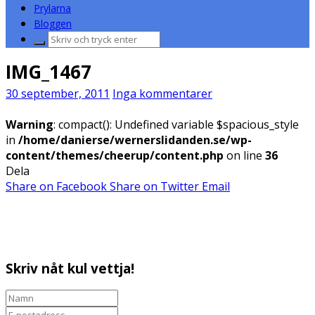
Prylarna
Bloggen
Sök
efter:
IMG_1467
30 september, 2011
Inga kommentarer
Warning
: compact(): Undefined variable $spacious_style
in
/home/danierse/wernerslidanden.se/wp-
content/themes/cheerup/content.php
on line
36
Dela
Share on Facebook
Share on Twitter
Email
Skriv nåt kul vettja!