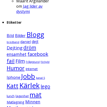
Maarit Argillander
om
Jag lider av
dystymi
Etiketter
Blogg
Bild
Bilder
daniel
dejt
bredband
dröm
Dejting
facebook
ensamhet
fail
Film
Frågestund
förkyld
Humor
Internet
Jobb
Iphone
kanal 5
Kärlek
Katt
lego
mat
lunch
lägenhet
Minnen
Matlagning