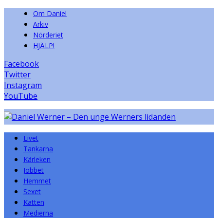
Om Daniel
Arkiv
Nörderiet
HJÄLP!
Facebook
Twitter
Instagram
YouTube
Livet
Tankarna
Kärleken
Jobbet
Hemmet
Sexet
Katten
Medierna