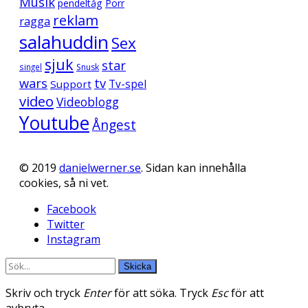
Musik
pendeltåg
Porr
reklam
ragga
salahuddin
Sex
sjuk
star
singel
Snusk
wars
tv
Support
Tv-spel
video
Videoblogg
Youtube
Ångest
© 2019
danielwerner.se
. Sidan kan innehålla
cookies, så ni vet.
Facebook
Twitter
Instagram
Skicka
Skriv och tryck
Enter
för att söka. Tryck
Esc
för att
avbryta.