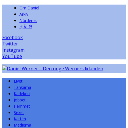
Om Daniel
Arkiv
Nörderiet
HJÄLP!
Facebook
Twitter
Instagram
YouTube
Livet
Tankarna
Kärleken
Jobbet
Hemmet
Sexet
Katten
Medierna