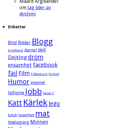
Maarit Argillander
om
Jag lider av
dystymi
Etiketter
Blogg
Bild
Bilder
daniel
dejt
bredband
dröm
Dejting
facebook
ensamhet
fail
Film
Frågestund
förkyld
Humor
Internet
Jobb
Iphone
kanal 5
Kärlek
Katt
lego
mat
lunch
lägenhet
Minnen
Matlagning