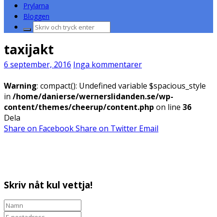
Prylarna
Bloggen
Sök
efter:
taxijakt
6 september, 2016
Inga kommentarer
Warning
: compact(): Undefined variable $spacious_style
in
/home/danierse/wernerslidanden.se/wp-
content/themes/cheerup/content.php
on line
36
Dela
Share on Facebook
Share on Twitter
Email
Skriv nåt kul vettja!