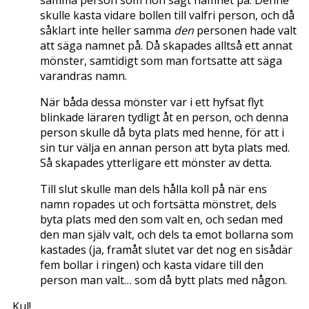
samma person som hon sagt namnet på. Denne
skulle kasta vidare bollen till valfri person, och då
såklart inte heller samma
den
personen hade valt
att säga namnet på. Då skapades alltså ett annat
mönster, samtidigt som man fortsatte att säga
varandras namn.
När båda dessa mönster var i ett hyfsat flyt
blinkade läraren tydligt åt en person, och denna
person skulle då byta plats med henne, för att i
sin tur välja en annan person att byta plats med.
Så skapades ytterligare ett mönster av detta.
Till slut skulle man dels hålla koll på när ens
namn ropades ut och fortsätta mönstret, dels
byta plats med den som valt en, och sedan med
den man själv valt, och dels ta emot bollarna som
kastades (ja, framåt slutet var det nog en sisådär
fem bollar i ringen) och kasta vidare till den
person man valt… som då bytt plats med någon.
Kul!