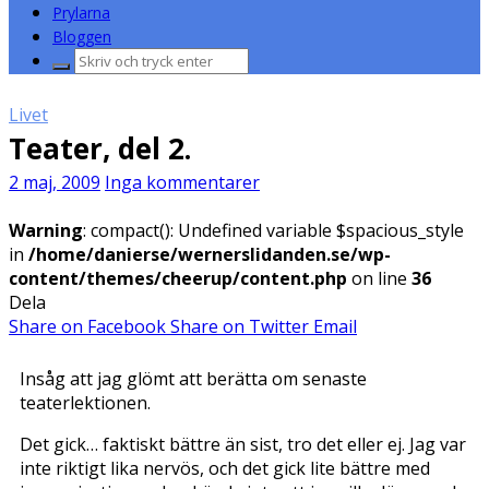
Prylarna
Bloggen
Sök
efter:
Livet
Teater, del 2.
2 maj, 2009
Inga kommentarer
Warning
: compact(): Undefined variable $spacious_style
in
/home/danierse/wernerslidanden.se/wp-
content/themes/cheerup/content.php
on line
36
Dela
Share on Facebook
Share on Twitter
Email
Insåg att jag glömt att berätta om senaste
teaterlektionen.
Det gick… faktiskt bättre än sist, tro det eller ej. Jag var
inte riktigt lika nervös, och det gick lite bättre med