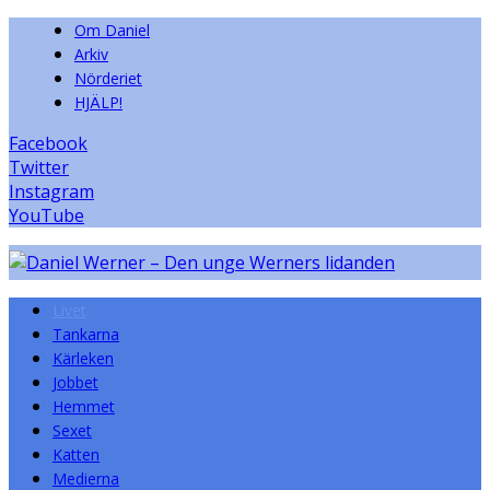
Om Daniel
Arkiv
Nörderiet
HJÄLP!
Facebook
Twitter
Instagram
YouTube
Livet
Tankarna
Kärleken
Jobbet
Hemmet
Sexet
Katten
Medierna