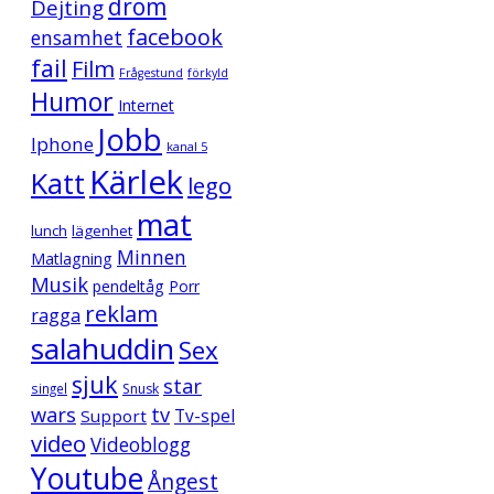
dröm
Dejting
facebook
ensamhet
fail
Film
Frågestund
förkyld
Humor
Internet
Jobb
Iphone
kanal 5
Kärlek
Katt
lego
mat
lunch
lägenhet
Minnen
Matlagning
Musik
pendeltåg
Porr
reklam
ragga
salahuddin
Sex
sjuk
star
singel
Snusk
wars
tv
Support
Tv-spel
video
Videoblogg
Youtube
Ångest