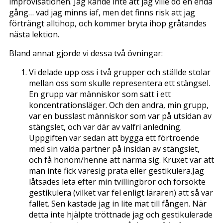
improvisationen. Jag kände inte att jag ville dö en enda
gång… vad jag minns iaf, men det finns risk att jag
förträngt alltihop, och kommer bryta ihop gråtandes
nästa lektion.
Bland annat gjorde vi dessa två övningar:
Vi delade upp oss i två grupper och ställde stolar
mellan oss som skulle representera ett stängsel.
En grupp var människor som satt i ett
koncentrationsläger. Och den andra, min grupp,
var en busslast människor som var på utsidan av
stängslet, och var där av valfri anledning.
Uppgiften var sedan att bygga ett förtroende
med sin valda partner på insidan av stängslet,
och få honom/henne att närma sig. Kruxet var att
man inte fick varesig prata eller gestikulera.Jag
låtsades leta efter min tvillingbror och försökte
gestikulera (vilket var fel enligt läraren) att så var
fallet. Sen kastade jag in lite mat till fången. När
detta inte hjälpte tröttnade jag och gestikulerade