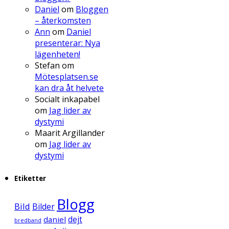
Daniel
om
Bloggen
– återkomsten
Ann
om
Daniel
presenterar: Nya
lägenheten!
Stefan
om
Mötesplatsen.se
kan dra åt helvete
Socialt inkapabel
om
Jag lider av
dystymi
Maarit Argillander
om
Jag lider av
dystymi
Etiketter
Blogg
Bild
Bilder
daniel
dejt
bredband