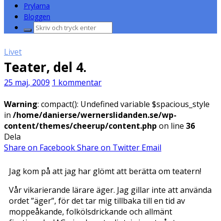
Prylarna
Bloggen
Sök
efter:
Livet
Teater, del 4.
25 maj, 2009
1 kommentar
Warning
: compact(): Undefined variable $spacious_style
in
/home/danierse/wernerslidanden.se/wp-
content/themes/cheerup/content.php
on line
36
Dela
Share on Facebook
Share on Twitter
Email
Jag kom på att jag har glömt att berätta om teatern!
Vår vikarierande lärare äger. Jag gillar inte att använda
ordet ”äger”, för det tar mig tillbaka till en tid av
moppeåkande, folkölsdrickande och allmänt