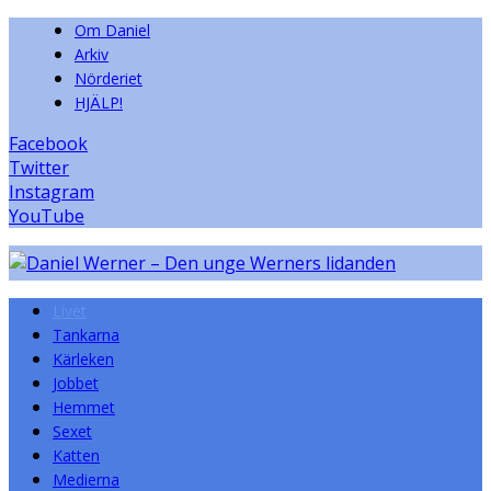
Om Daniel
Arkiv
Nörderiet
HJÄLP!
Facebook
Twitter
Instagram
YouTube
Livet
Tankarna
Kärleken
Jobbet
Hemmet
Sexet
Katten
Medierna