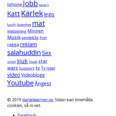
Jobb
Iphone
kanal 5
Kärlek
Katt
lego
mat
lunch
lägenhet
Minnen
Matlagning
Musik
pendeltåg
Porr
reklam
ragga
salahuddin
Sex
sjuk
star
singel
Snusk
wars
tv
Support
Tv-spel
video
Videoblogg
Youtube
Ångest
© 2019
danielwerner.se
. Sidan kan innehålla
cookies, så ni vet.
Facebook