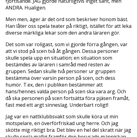
fjortisande. JAG gjorde naturligtvis inget sånt, men
ANDRA. Hualigen.
Men men, äger är det ord som beskriver honom bäst.
Han låter oss spela teater på riktigt, istället för att leka
diverse märkliga lekar som den andra läraren gör.
Det som var roligast, som vi gjorde förra gången, var
att vi stod på scen två åt gången. Dessa personer
skulle spela upp en situation; en situation som
bestämdes av läraren i samråd med resten av
gruppen. Sedan skulle två personer ur gruppen
bestämma över varsin person på scen, och dess
humör. T.ex, den i publiken bestämmer att
hans/hennes valda person på scen ska vara arg. Och
då ska personen på scen fortsätta föra pjäsen framåt,
fast med ett argt sinneslag. Underbart roligt!
Jag var en nattklubbsvakt som skulle köra ut min
motspelare, en överförfriskad ung herre. Och jag
skötte mig riktigt bra. Det blev en hel del skratt när jag
skulle spela mallig framför den berusade människan.