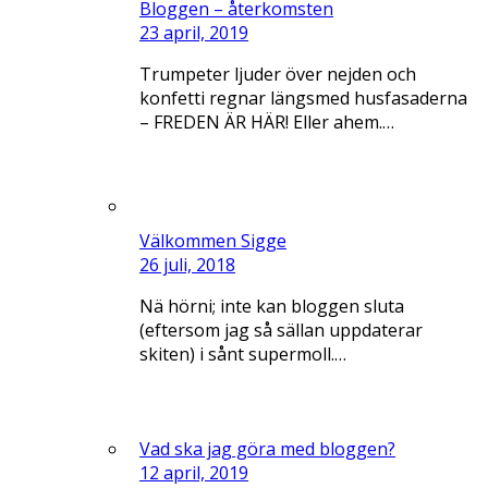
Bloggen – återkomsten
23 april, 2019
Trumpeter ljuder över nejden och
konfetti regnar längsmed husfasaderna
– FREDEN ÄR HÄR! Eller ahem.…
Välkommen Sigge
26 juli, 2018
Nä hörni; inte kan bloggen sluta
(eftersom jag så sällan uppdaterar
skiten) i sånt supermoll.…
Vad ska jag göra med bloggen?
12 april, 2019