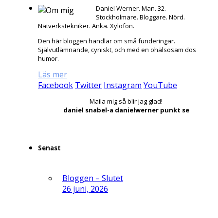
Daniel Werner. Man. 32.
Stockholmare. Bloggare. Nörd.
Nätverkstekniker. Anka. Xylofon.
Den här bloggen handlar om små funderingar.
Självutlämnande, cyniskt, och med en ohälsosam dos
humor.
Läs mer
Facebook
Twitter
Instagram
YouTube
Maila mig så blir jag glad!
daniel snabel-a danielwerner punkt se
Senast
Bloggen – Slutet
26 juni, 2026