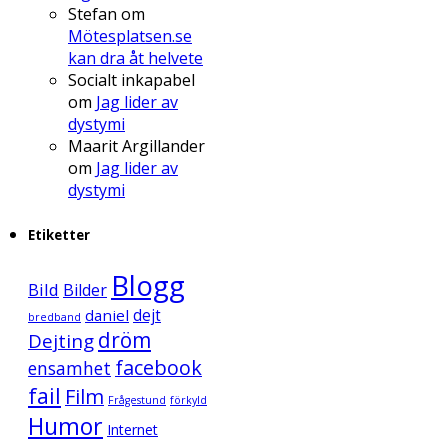
Stefan
om
Mötesplatsen.se
kan dra åt helvete
Socialt inkapabel
om
Jag lider av
dystymi
Maarit Argillander
om
Jag lider av
dystymi
Etiketter
Blogg
Bild
Bilder
daniel
dejt
bredband
dröm
Dejting
facebook
ensamhet
fail
Film
Frågestund
förkyld
Humor
Internet