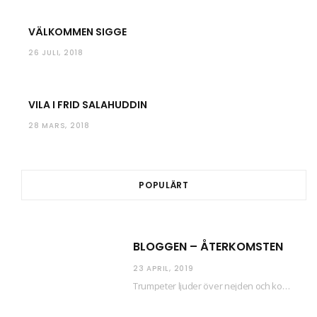
VÄLKOMMEN SIGGE
26 JULI, 2018
VILA I FRID SALAHUDDIN
28 MARS, 2018
POPULÄRT
BLOGGEN – ÅTERKOMSTEN
23 APRIL, 2019
Trumpeter ljuder över nejden och konfetti regnar längsmed husfasaderna – FREDEN ÄR HÄR! Eller ahem.…