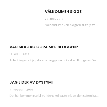
VÄLKOMMEN SIGGE
26 JULI, 2018
Nä hörni; inte kan bloggen sluta (eftersom jag så sällan uppdaterar skiten) i sånt supermoll.…
VAD SKA JAG GÖRA MED BLOGGEN?
12 APRIL, 2019
Anledningen att jag slutade blogga var två saker. Bloggaren Daniel skrev ut checkar som personen…
JAG LIDER AV DYSTYMI
4 AUGUSTI, 2016
Det här kommer inte bli världens roligaste inlägg, den saken kan ni räkna med. Det…