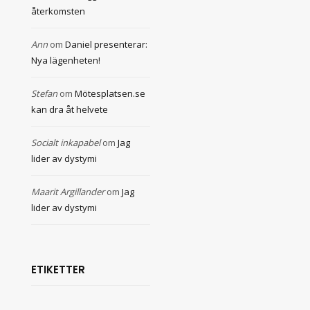
återkomsten
Ann
om
Daniel presenterar:
Nya lägenheten!
Stefan
om
Mötesplatsen.se
kan dra åt helvete
Socialt inkapabel
om
Jag
lider av dystymi
Maarit Argillander
om
Jag
lider av dystymi
ETIKETTER