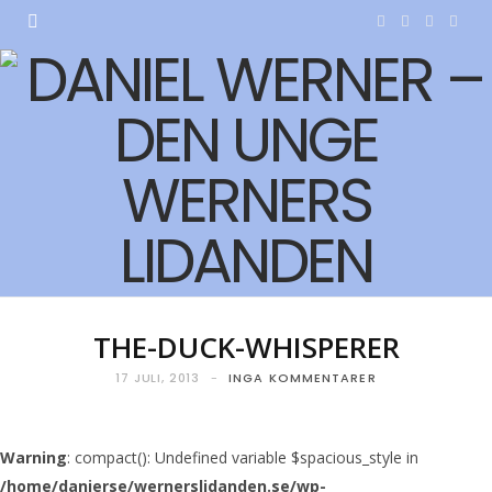
F
T
I
Y
a
w
n
o
c
i
s
u
e
t
t
T
b
t
a
u
o
e
g
b
o
r
r
e
k
a
THE-DUCK-WHISPERER
m
17 JULI, 2013
INGA KOMMENTARER
Warning
: compact(): Undefined variable $spacious_style in
/home/danierse/wernerslidanden.se/wp-