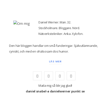
Daniel Werner. Man. 32.
Stockholmare. Bloggare. Nörd.
Nätverkstekniker. Anka. Xylofon.
Den här bloggen handlar om små funderingar. Självutlämnande,
cyniskt, och med en ohälsosam dos humor.
LÄS MER
F
T
I
Y
a
w
n
o
Maila mig så blir jag glad!
daniel snabel-a danielwerner punkt se
c
i
s
u
e
t
t
T