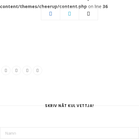
content/themes/cheerup/content.php
on line
36
SKRIV NÅT KUL VETTJA!