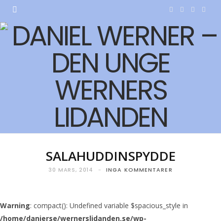
F
T
I
Y
a
w
n
o
c
i
s
u
e
t
t
T
b
t
a
u
o
e
g
b
o
r
r
e
k
a
SALAHUDDINSPYDDE
m
30 MARS, 2014
INGA KOMMENTARER
Warning
: compact(): Undefined variable $spacious_style in
/home/danierse/wernerslidanden.se/wp-