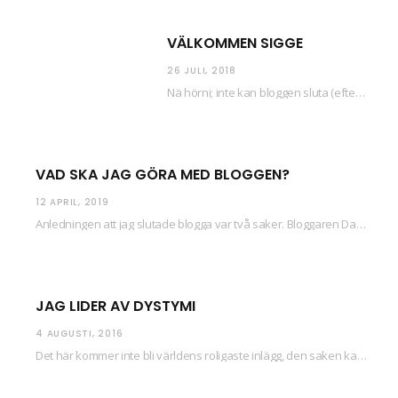
VÄLKOMMEN SIGGE
26 JULI, 2018
Nä hörni; inte kan bloggen sluta (eftersom jag så sällan uppdaterar skiten) i sånt supermoll.…
VAD SKA JAG GÖRA MED BLOGGEN?
12 APRIL, 2019
Anledningen att jag slutade blogga var två saker. Bloggaren Daniel skrev ut checkar som personen…
JAG LIDER AV DYSTYMI
4 AUGUSTI, 2016
Det här kommer inte bli världens roligaste inlägg, den saken kan ni räkna med. Det…