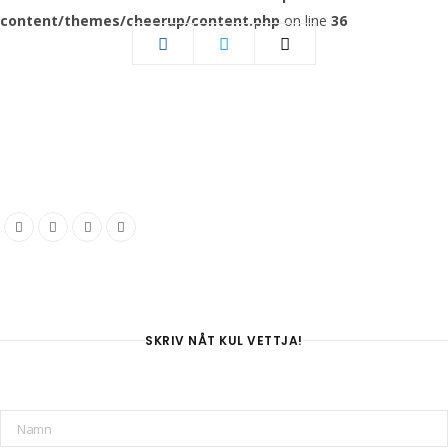
content/themes/cheerup/content.php
on line
36
SKRIV NÅT KUL VETTJA!