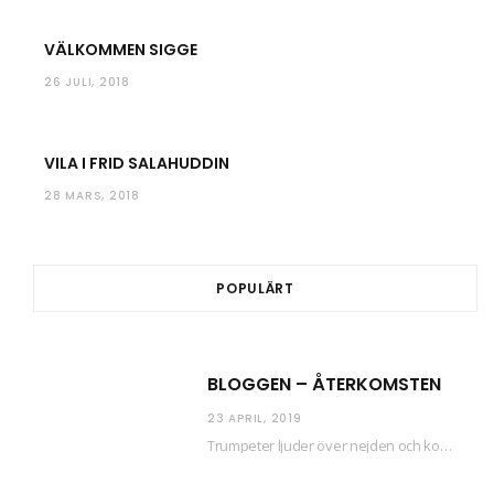
VÄLKOMMEN SIGGE
26 JULI, 2018
VILA I FRID SALAHUDDIN
28 MARS, 2018
POPULÄRT
BLOGGEN – ÅTERKOMSTEN
23 APRIL, 2019
Trumpeter ljuder över nejden och konfetti regnar längsmed husfasaderna – FREDEN ÄR HÄR! Eller ahem.…