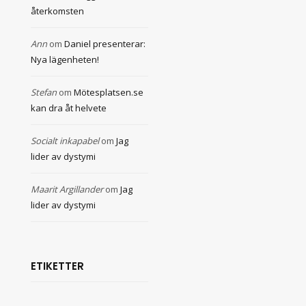
återkomsten
Ann
om
Daniel presenterar:
Nya lägenheten!
Stefan
om
Mötesplatsen.se
kan dra åt helvete
Socialt inkapabel
om
Jag
lider av dystymi
Maarit Argillander
om
Jag
lider av dystymi
ETIKETTER