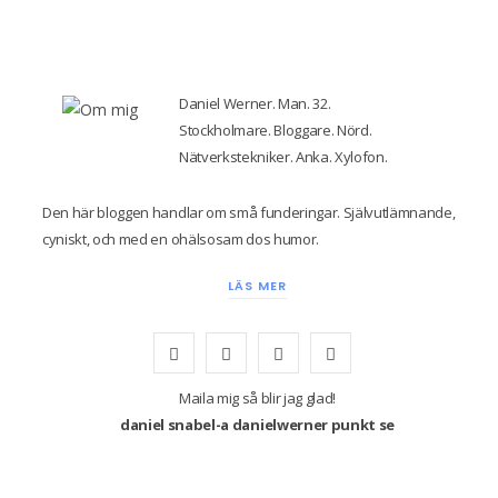
Daniel Werner. Man. 32.
Stockholmare. Bloggare. Nörd.
Nätverkstekniker. Anka. Xylofon.
Den här bloggen handlar om små funderingar. Självutlämnande,
cyniskt, och med en ohälsosam dos humor.
LÄS MER
F
T
I
Y
a
w
n
o
Maila mig så blir jag glad!
daniel snabel-a danielwerner punkt se
c
i
s
u
e
t
t
T