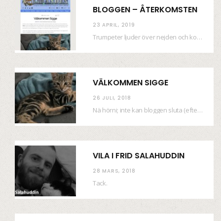
BLOGGEN – ÅTERKOMSTEN
23 APRIL, 2019
Trumpeter ljuder över nejden och konfetti regnar längsmed husfasaderna – FREDEN ÄR HÄR! Eller ahem.…
VÄLKOMMEN SIGGE
26 JULI, 2018
Nä hörni; inte kan bloggen sluta (eftersom jag så sällan uppdaterar skiten) i sånt supermoll.…
VILA I FRID SALAHUDDIN
28 MARS, 2018
Tack.