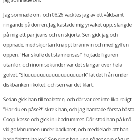
Jag somnade om, och 08.26 väcktes jag av ett våldsamt
ringande på dörren. Jag kastade mig yrvaket upp, slängde
på mig ett par jeans och en skjorta. Sen gick jag och
öppnade, med skjortan knäppt brännvin och med gylfen
öppen. ”Här skulle det stamrensas!” hojtade figuren
utanför, och inom sekunder var det slangar över hela
golvet. ”Sluuuuuuuuuuuuuuuuuuurk” lät det från under
diskbänken i köket, och sen var det klart.
Sedan gick han till toaletten, och där var det inte lika roligt.
”Har du en påse?!” skrek han, och jag hämtade första bästa
Coop-kasse och gick in i badrummet. Där stod han på knä
vid golvbrunnen under badkaret, och meddelade att han
hade ”hittat lite jox”. Sen drog han upp något som såg ut