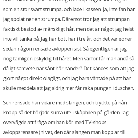
som en stor svart strumpa, och lade i kassen. Ja, inte fan har
jag spolat ner en strumpa. Däremot tror jag att strumpan
faktiskt bestod av mänskligt hår, men det är något jag helst
inte vill tänka på. Jag har bott här i tre år, och det var eoner
sedan någon rensade avloppen sist. Så egentligen är jag
nog tämligen oskyldig till håret. Men varför får man ändå så
dåligt samvete när sånt här händer? Det kändes som att jag
gjort något direkt olagligt, och jag bara väntade på att han
skulle meddela att jag aldrig mer får raka pungen i duschen.
Sen rensade han vidare med slangen, och tryckte på nån
knapp så det började surra ute i skåpbilen på gården. Jag
övervägde att fråga om han kör med TV-shops
avloppsrensare (ni vet, den där slangen man kopplar till