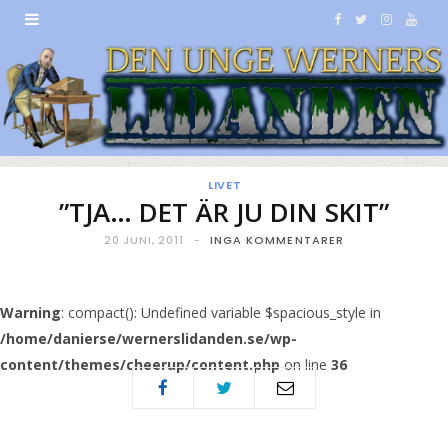
F
T
I
Y
a
w
n
o
c
i
s
u
e
t
t
T
b
t
a
u
LIVET
”TJA… DET ÄR JU DIN SKIT”
o
e
g
b
20 JUNI, 2011
INGA KOMMENTARER
o
r
r
e
k
a
Warning
: compact(): Undefined variable $spacious_style in
/home/danierse/wernerslidanden.se/wp-
m
content/themes/cheerup/content.php
on line
36