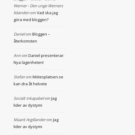
Werner - Den unge Werners
lidanden
om
Vad ska jag
göra med bloggen?
Daniel
om
Bloggen –
återkomsten
Ann
om
Daniel presenterar:
Nya lägenheten!
Stefan
om
Mötesplatsen.se
kan dra åt helvete
Socialt inkapabel
om
Jag
lider av dystymi
Maarit Argillander
om
Jag
lider av dystymi