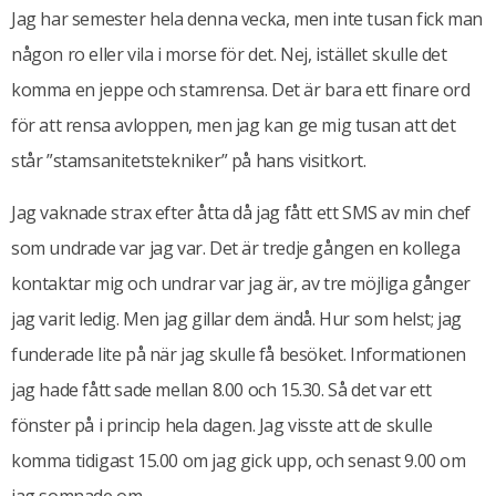
Jag har semester hela denna vecka, men inte tusan fick man
någon ro eller vila i morse för det. Nej, istället skulle det
komma en jeppe och stamrensa. Det är bara ett finare ord
för att rensa avloppen, men jag kan ge mig tusan att det
står ”stamsanitetstekniker” på hans visitkort.
Jag vaknade strax efter åtta då jag fått ett SMS av min chef
som undrade var jag var. Det är tredje gången en kollega
kontaktar mig och undrar var jag är, av tre möjliga gånger
jag varit ledig. Men jag gillar dem ändå. Hur som helst; jag
funderade lite på när jag skulle få besöket. Informationen
jag hade fått sade mellan 8.00 och 15.30. Så det var ett
fönster på i princip hela dagen. Jag visste att de skulle
komma tidigast 15.00 om jag gick upp, och senast 9.00 om
jag somnade om.