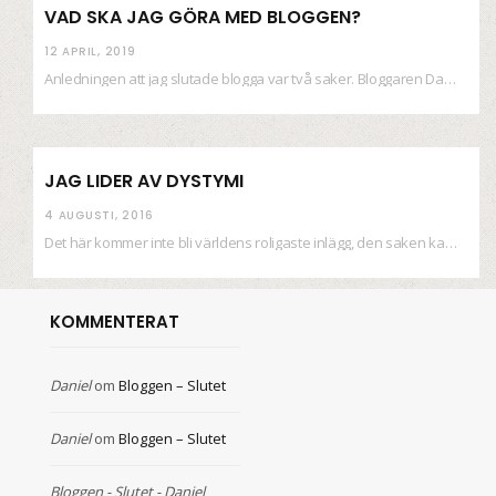
VAD SKA JAG GÖRA MED BLOGGEN?
12 APRIL, 2019
Anledningen att jag slutade blogga var två saker. Bloggaren Daniel skrev ut checkar som personen…
JAG LIDER AV DYSTYMI
4 AUGUSTI, 2016
Det här kommer inte bli världens roligaste inlägg, den saken kan ni räkna med. Det…
KOMMENTERAT
Daniel
om
Bloggen – Slutet
Daniel
om
Bloggen – Slutet
Bloggen - Slutet - Daniel