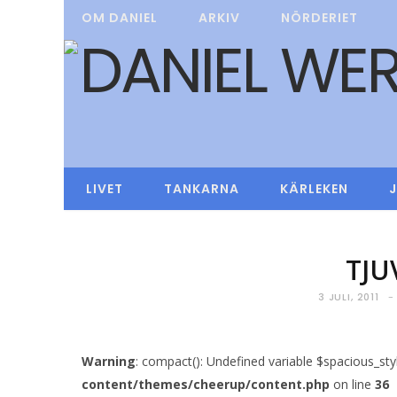
OM DANIEL
ARKIV
NÖRDERIET
LIVET
TANKARNA
KÄRLEKEN
TJU
3 JULI, 2011
Warning
: compact(): Undefined variable $spacious_sty
content/themes/cheerup/content.php
on line
36