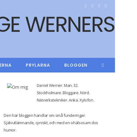
F
T
I
Y
a
w
n
o
c
i
s
u
e
t
t
T
b
t
a
u
ERNA
PRYLARNA
BLOGGEN
o
e
g
b
o
r
r
e
Daniel Werner. Man. 32.
k
a
Stockholmare. Bloggare. Nörd.
Nätverkstekniker. Anka. Xylofon.
m
Den här bloggen handlar om små funderingar.
Självutlämnande, cyniskt, och med en ohälsosam dos
humor.