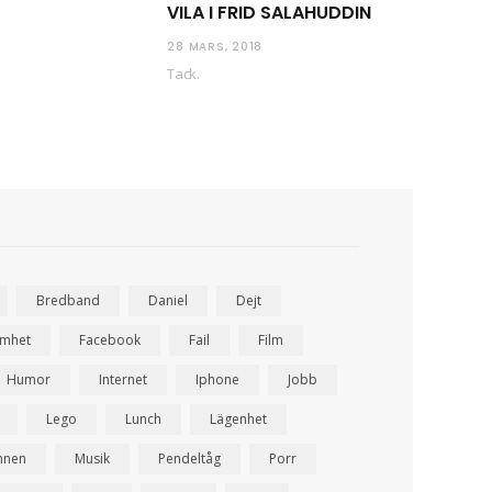
VILA I FRID SALAHUDDIN
28 MARS, 2018
Tack.
Bredband
Daniel
Dejt
amhet
Facebook
Fail
Film
Humor
Internet
Iphone
Jobb
Lego
Lunch
Lägenhet
nnen
Musik
Pendeltåg
Porr