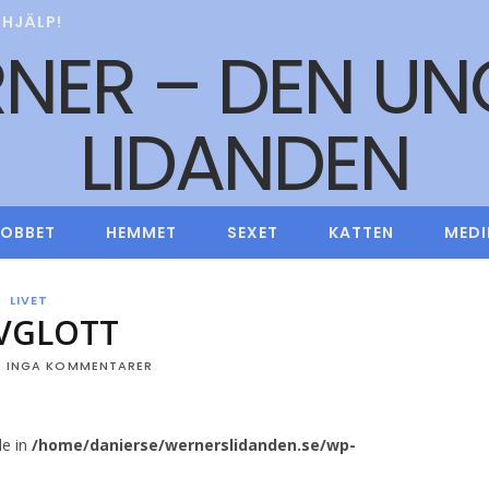
HJÄLP!
JOBBET
HEMMET
SEXET
KATTEN
MEDI
LIVET
VGLOTT
INGA KOMMENTARER
le in
/home/danierse/wernerslidanden.se/wp-