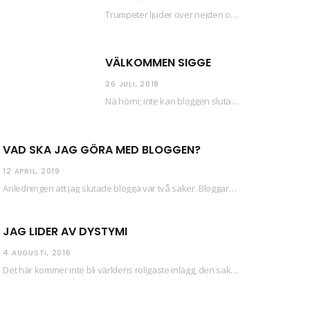
Trumpeter ljuder över nejden och konfetti regnar längsmed husfasaderna – FREDEN ÄR HÄR! Eller ahem.…
VÄLKOMMEN SIGGE
26 JULI, 2018
Nä hörni; inte kan bloggen sluta (eftersom jag så sällan uppdaterar skiten) i sånt supermoll.…
VAD SKA JAG GÖRA MED BLOGGEN?
12 APRIL, 2019
Anledningen att jag slutade blogga var två saker. Bloggaren Daniel skrev ut checkar som personen…
JAG LIDER AV DYSTYMI
4 AUGUSTI, 2016
Det här kommer inte bli världens roligaste inlägg, den saken kan ni räkna med. Det…