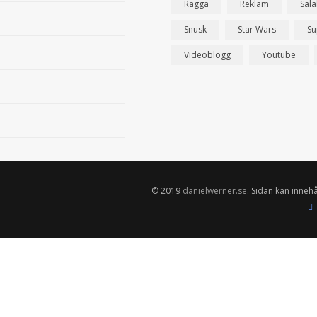
Ragga
Reklam
Sal
Snusk
Star Wars
Su
Videoblogg
Youtube
© 2019
danielwerner.se
. Sidan kan innehå