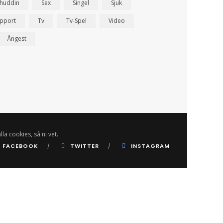
ahuddin
Sex
Singel
Sjuk
pport
Tv
Tv-Spel
Video
Ångest
lla cookies, så ni vet.
FACEBOOK
TWITTER
INSTAGRAM