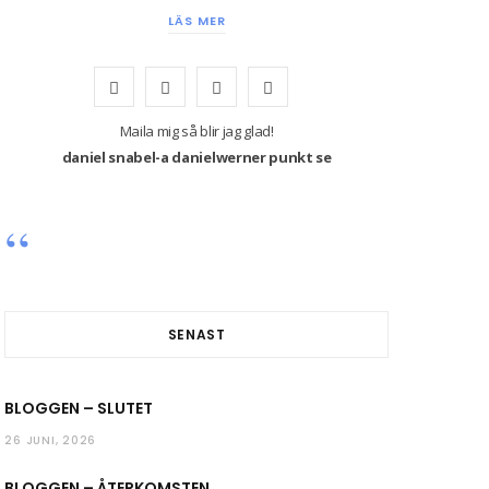
LÄS MER
F
T
I
Y
a
w
n
o
Maila mig så blir jag glad!
daniel snabel-a danielwerner punkt se
c
i
s
u
e
t
t
T
b
t
a
u
o
e
g
b
o
r
r
e
SENAST
k
a
BLOGGEN – SLUTET
m
26 JUNI, 2026
BLOGGEN – ÅTERKOMSTEN