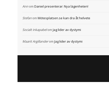
Ann
om
Daniel presenterar: Nya lägenheten!
Stefan
om
Mötesplatsen.se kan dra åt helvete
Socialt inkapabel
om
Jag lider av dystymi
Maarit Argillander
om
Jag lider av dystymi