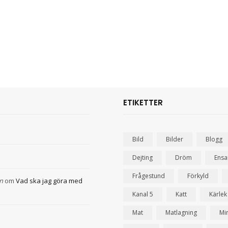
ETIKETTER
Bild
Bilder
Blogg
Dejting
Dröm
Ens
Frågestund
Förkyld
n
om
Vad ska jag göra med
Kanal 5
Katt
Kärlek
Mat
Matlagning
Mi