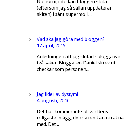
Nä hörni; inte kan bloggen sluta
(eftersom jag så sällan uppdaterar
skiten) i sånt supermoll.…
Vad ska jag göra med bloggen?
12 april, 2019
Anledningen att jag slutade blogga var
två saker. Bloggaren Daniel skrev ut
checkar som personen…
Jag lider av dystymi
4 augusti, 2016
Det här kommer inte bli världens
roligaste inlägg, den saken kan ni räkna
med. Det…