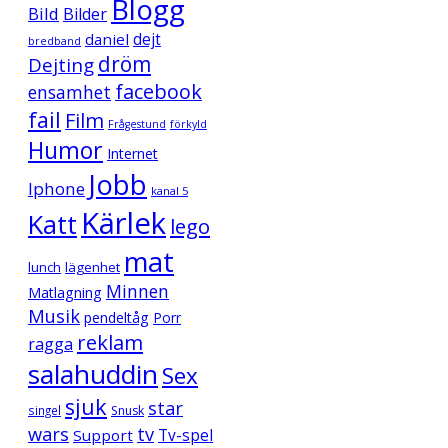
Blogg
Bild
Bilder
daniel
dejt
bredband
dröm
Dejting
facebook
ensamhet
fail
Film
Frågestund
förkyld
Humor
Internet
Jobb
Iphone
kanal 5
Kärlek
Katt
lego
mat
lunch
lägenhet
Minnen
Matlagning
Musik
pendeltåg
Porr
reklam
ragga
salahuddin
Sex
sjuk
star
singel
Snusk
wars
tv
Support
Tv-spel