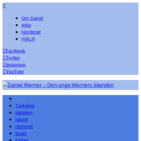
Om Daniel
Arkiv
Nörderiet
HJÄLP!
Facebook
Twitter
Instagram
YouTube
Livet
Tankarna
Kärleken
Jobbet
Hemmet
Sexet
Katten