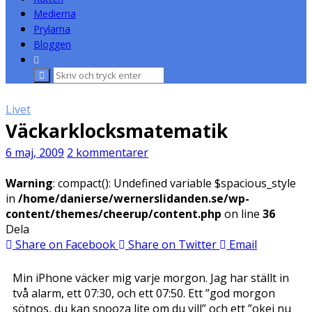
Medierna
Prylarna
Bloggen
Sök
efter:
Livet
Väckarklocksmatematik
6 maj, 2009
2 kommentarer
Warning
: compact(): Undefined variable $spacious_style
in
/home/danierse/wernerslidanden.se/wp-
content/themes/cheerup/content.php
on line
36
Dela
Share on Facebook
Share on Twitter
Email
Min iPhone väcker mig varje morgon. Jag har ställt in
två alarm, ett 07:30, och ett 07:50. Ett ”god morgon
sötnos, du kan snooza lite om du vill” och ett ”okej nu