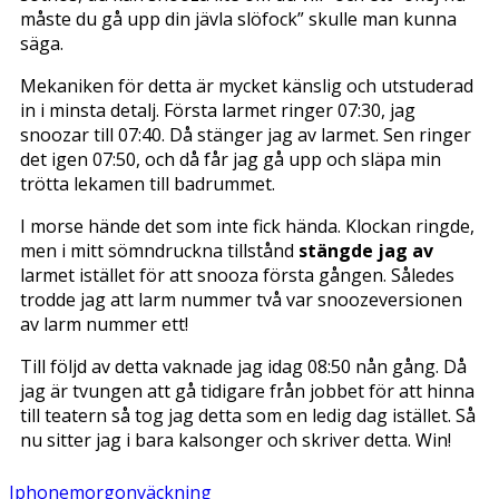
måste du gå upp din jävla slöfock” skulle man kunna
säga.
Mekaniken för detta är mycket känslig och utstuderad
in i minsta detalj. Första larmet ringer 07:30, jag
snoozar till 07:40. Då stänger jag av larmet. Sen ringer
det igen 07:50, och då får jag gå upp och släpa min
trötta lekamen till badrummet.
I morse hände det som inte fick hända. Klockan ringde,
men i mitt sömndruckna tillstånd
stängde jag av
larmet istället för att snooza första gången. Således
trodde jag att larm nummer två var snoozeversionen
av larm nummer ett!
Till följd av detta vaknade jag idag 08:50 nån gång. Då
jag är tvungen att gå tidigare från jobbet för att hinna
till teatern så tog jag detta som en ledig dag istället. Så
nu sitter jag i bara kalsonger och skriver detta. Win!
Iphone
morgon
väckning