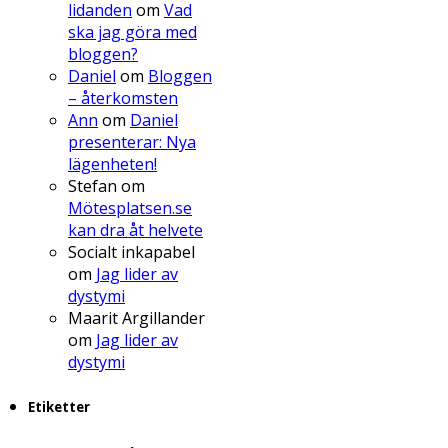
lidanden
om
Vad
ska jag göra med
bloggen?
Daniel
om
Bloggen
– återkomsten
Ann
om
Daniel
presenterar: Nya
lägenheten!
Stefan
om
Mötesplatsen.se
kan dra åt helvete
Socialt inkapabel
om
Jag lider av
dystymi
Maarit Argillander
om
Jag lider av
dystymi
Etiketter