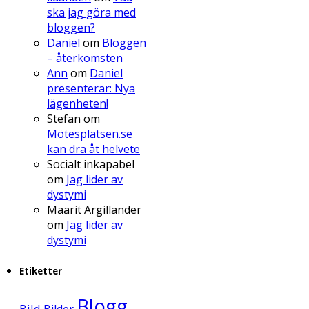
ska jag göra med
bloggen?
Daniel
om
Bloggen
– återkomsten
Ann
om
Daniel
presenterar: Nya
lägenheten!
Stefan
om
Mötesplatsen.se
kan dra åt helvete
Socialt inkapabel
om
Jag lider av
dystymi
Maarit Argillander
om
Jag lider av
dystymi
Etiketter
Blogg
Bild