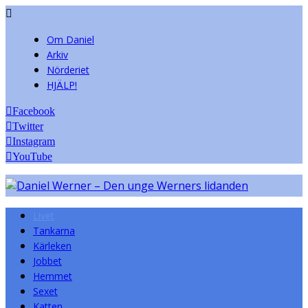
Om Daniel
Arkiv
Nörderiet
HJÄLP!
Facebook
Twitter
Instagram
YouTube
Livet
Tankarna
Kärleken
Jobbet
Hemmet
Sexet
Katten