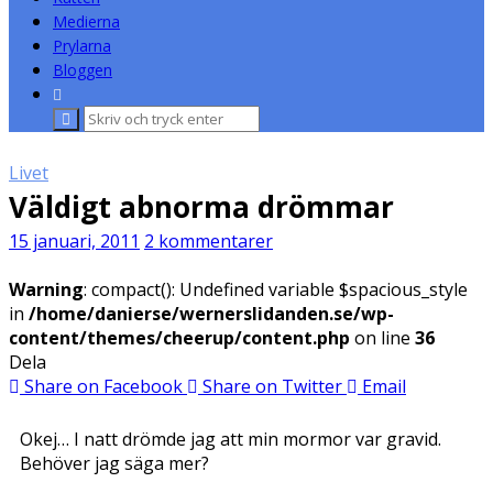
Medierna
Prylarna
Bloggen
Sök
efter:
Livet
Väldigt abnorma drömmar
15 januari, 2011
2 kommentarer
Warning
: compact(): Undefined variable $spacious_style
in
/home/danierse/wernerslidanden.se/wp-
content/themes/cheerup/content.php
on line
36
Dela
Share on Facebook
Share on Twitter
Email
Okej… I natt drömde jag att min mormor var gravid.
Behöver jag säga mer?