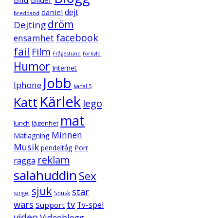
Bilder
daniel
dejt
bredband
dröm
Dejting
facebook
ensamhet
fail
Film
Frågestund
förkyld
Humor
Internet
Jobb
Iphone
kanal 5
Kärlek
Katt
lego
mat
lunch
lägenhet
Minnen
Matlagning
Musik
pendeltåg
Porr
reklam
ragga
salahuddin
Sex
sjuk
star
singel
Snusk
wars
tv
Support
Tv-spel
video
Videoblogg