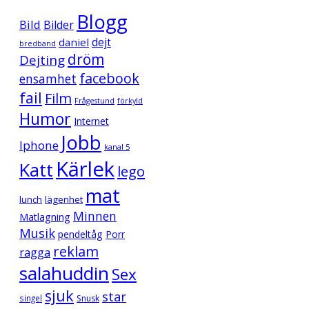
Blogg
Bild
Bilder
daniel
dejt
bredband
dröm
Dejting
facebook
ensamhet
fail
Film
Frågestund
förkyld
Humor
Internet
Jobb
Iphone
kanal 5
Kärlek
Katt
lego
mat
lunch
lägenhet
Minnen
Matlagning
Musik
pendeltåg
Porr
reklam
ragga
salahuddin
Sex
sjuk
star
singel
Snusk