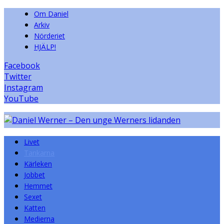
Om Daniel
Arkiv
Nörderiet
HJÄLP!
Facebook
Twitter
Instagram
YouTube
Livet
Tankarna
Kärleken
Jobbet
Hemmet
Sexet
Katten
Medierna