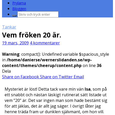
Prylarna
Bloggen
Sök
efter:
Tankar
Vem fröken 20 är.
19 mars, 2009
4 kommentarer
Warning
: compact(): Undefined variable $spacious_style
in
/home/danierse/wernerslidanden.se/wp-
content/themes/cheerup/content.php
on line
36
Dela
Share on Facebook
Share on Twitter
Email
Mysteriet är löst! Detta tack vare min vän
Isa
, som på
ett snabbt och nästan läskigt rutinerat sätt listade ut
vem ”20” är. Det var ingen man som hade bestämt sig
för att jäklas, det är allt jag säger. I övrigt låter jag
henne träda fram ur dunklen självmant, om hon vill.