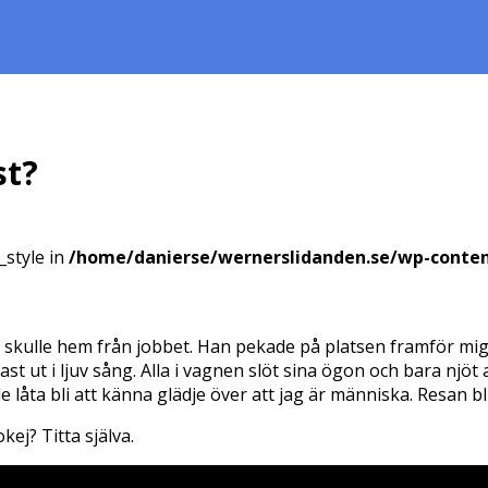
st?
_style in
/home/danierse/wernerslidanden.se/wp-conte
 skulle hem från jobbet. Han pekade på platsen framför mig oc
 ut i ljuv sång. Alla i vagnen slöt sina ögon och bara njöt av
 låta bli att känna glädje över att jag är människa. Resan bli
okej? Titta själva.