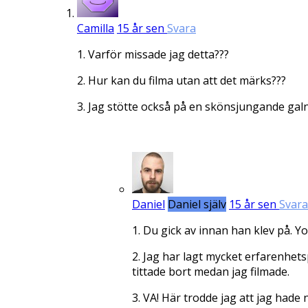
Camilla
15 år sen
Svara
1. Varför missade jag detta???
2. Hur kan du filma utan att det märks???
3. Jag stötte också på en skönsjungande galn
Daniel
Daniel själv
15 år sen
Svara
1. Du gick av innan han klev på. Y
2. Jag har lagt mycket erfarenhets
tittade bort medan jag filmade.
3. VA! Här trodde jag att jag had