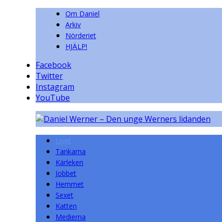
Om Daniel
Arkiv
Nörderiet
HJÄLP!
Facebook
Twitter
Instagram
YouTube
Livet
Tankarna
Kärleken
Jobbet
Hemmet
Sexet
Katten
Medierna