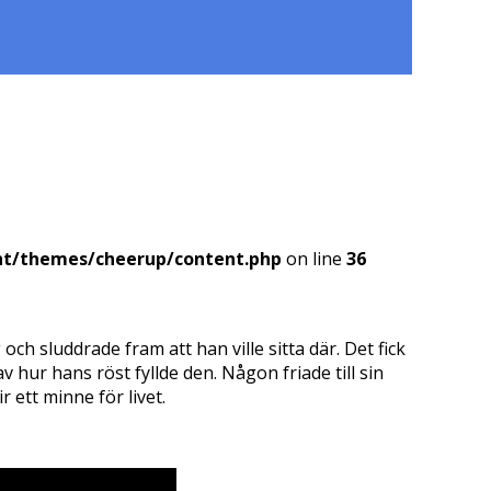
nt/themes/cheerup/content.php
on line
36
h sluddrade fram att han ville sitta där. Det fick
 hur hans röst fyllde den. Någon friade till sin
r ett minne för livet.