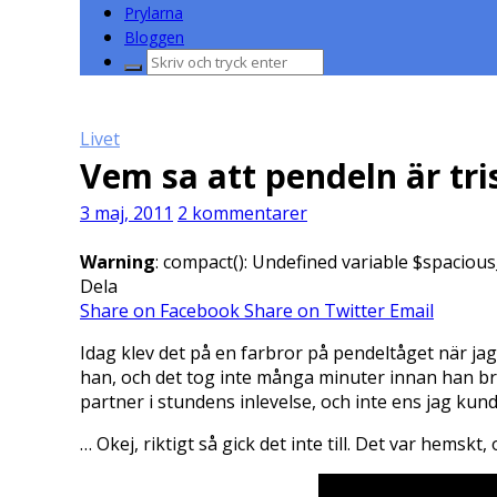
Prylarna
Bloggen
Sök
efter:
Livet
Vem sa att pendeln är tri
3 maj, 2011
2 kommentarer
Warning
: compact(): Undefined variable $spacious
Dela
Share on Facebook
Share on Twitter
Email
Idag klev det på en farbror på pendeltåget när jag
han, och det tog inte många minuter innan han brast
partner i stundens inlevelse, och inte ens jag kunde
… Okej, riktigt så gick det inte till. Det var hemskt, 