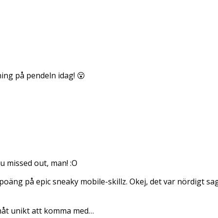
ing på pendeln idag! 😮
ou missed out, man! :O
poäng på epic sneaky mobile-skillz. Okej, det var nördigt sa
e nåt unikt att komma med…