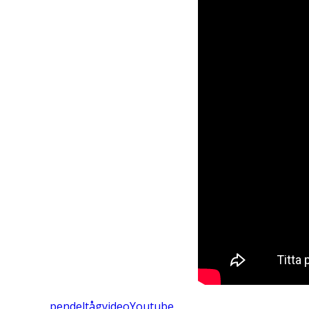
pendeltåg
video
Youtube