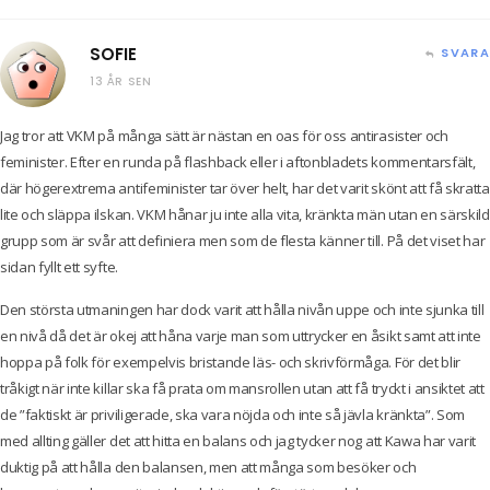
SOFIE
SVARA
13 ÅR SEN
Jag tror att VKM på många sätt är nästan en oas för oss antirasister och
feminister. Efter en runda på flashback eller i aftonbladets kommentarsfält,
där högerextrema antifeminister tar över helt, har det varit skönt att få skratta
lite och släppa ilskan. VKM hånar ju inte alla vita, kränkta män utan en särskild
grupp som är svår att definiera men som de flesta känner till. På det viset har
sidan fyllt ett syfte.
Den största utmaningen har dock varit att hålla nivån uppe och inte sjunka till
en nivå då det är okej att håna varje man som uttrycker en åsikt samt att inte
hoppa på folk för exempelvis bristande läs- och skrivförmåga. För det blir
tråkigt när inte killar ska få prata om mansrollen utan att få tryckt i ansiktet att
de ”faktiskt är priviligerade, ska vara nöjda och inte så jävla kränkta”. Som
med allting gäller det att hitta en balans och jag tycker nog att Kawa har varit
duktig på att hålla den balansen, men att många som besöker och