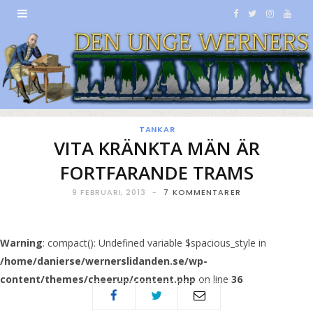
F
T
I
Y
a
w
n
o
c
i
s
u
e
t
t
T
b
t
a
u
TANKAR
VITA KRÄNKTA MÄN ÄR
o
e
g
b
FORTFARANDE TRAMS
o
r
r
e
9 FEBRUARI, 2013
7 KOMMENTARER
k
a
m
Warning
: compact(): Undefined variable $spacious_style in
/home/danierse/wernerslidanden.se/wp-
content/themes/cheerup/content.php
on line
36