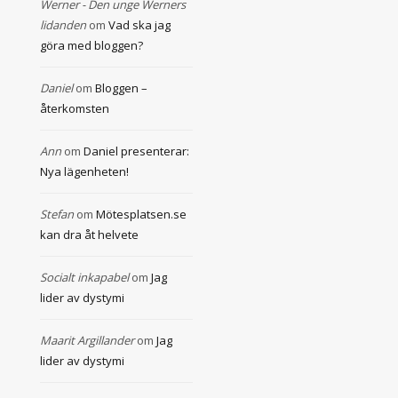
Werner - Den unge Werners
lidanden
om
Vad ska jag
göra med bloggen?
Daniel
om
Bloggen –
återkomsten
Ann
om
Daniel presenterar:
Nya lägenheten!
Stefan
om
Mötesplatsen.se
kan dra åt helvete
Socialt inkapabel
om
Jag
lider av dystymi
Maarit Argillander
om
Jag
lider av dystymi