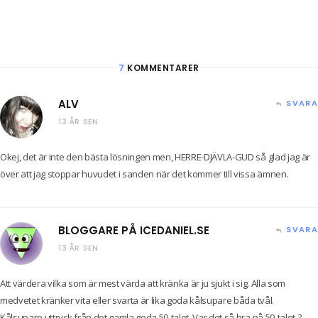
7
KOMMENTARER
ALV
SVARA
13 ÅR SEN
Okej, det är inte den bästa lösningen men, HERRE-DJÄVLA-GUD så glad jag är
över att jag stoppar huvudet i sanden när det kommer till vissa ämnen.
BLOGGARE PÅ ICEDANIEL.SE
SVARA
13 ÅR SEN
Att värdera vilka som är mest värda att kränka är ju sjukt i sig. Alla som
medvetet kränker vita eller svarta är lika goda kålsupare båda tvål.
Kålsupare uttryck från det gamla goda 50-talet. Var det så bra på 50-talet ?