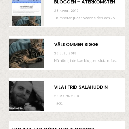
BLOGGEN – ÅTERKOMSTEN
23 APRIL, 2019
Trumpeter ljuder över nejden och konfetti regnar längsmed husfasaderna – FREDEN ÄR HÄR! Eller ahem.…
VÄLKOMMEN SIGGE
26 JULI, 2018
Nä hörni; inte kan bloggen sluta (eftersom jag så sällan uppdaterar skiten) i sånt supermoll.…
VILA I FRID SALAHUDDIN
28 MARS, 2018
Tack.