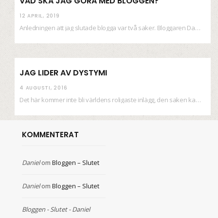
VAD SKA JAG GÖRA MED BLOGGEN?
12 APRIL, 2019
Anledningen att jag slutade blogga var två saker. Bloggaren Daniel skrev ut checkar som personen…
JAG LIDER AV DYSTYMI
4 AUGUSTI, 2016
Det här kommer inte bli världens roligaste inlägg, den saken kan ni räkna med. Det…
KOMMENTERAT
Daniel
om
Bloggen – Slutet
Daniel
om
Bloggen – Slutet
Bloggen - Slutet - Daniel