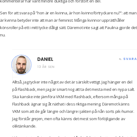
kommenterar har varit mindre duktiga och förstört en del.
Sen för att svara på ”hon är en kvinna, är hon kvinnoförtryckare nu?”: att man
är kvinna betyder inte att man är feminist. Många kvinnor upprätthåller
könsroller på ett i mitt tycke dåligt sätt. Däremot inte sagt att Paulina gjorde det
nu.
DANIEL
SVARA
13 ÅR SEN
Alltså, jag tycker inte något av det är särskilt vettigt. Jag hänger en del
på Flashback, men jag är smart nog att ta det mesta med en nypa salt.
Ska kanske inte jämföra VKM med Flashback, eftersom många på
Flashback ägnar sig åt näthat i dess riktiga mening. Däremot känns
VKM som att de går längre och längre i jakten på nån sorts pik-humor.
Jag förstår grejen, men ofta känns det mest som förlöjligande av
oliktänkande.