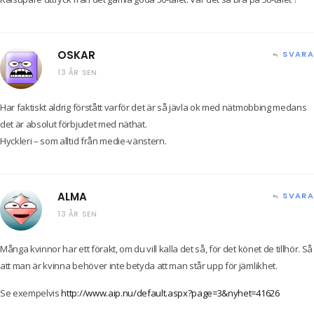
OSKAR
SVARA
13 ÅR SEN
Har faktiskt aldrig förstått varför det är så jävla ok med nätmobbing medans
det är absolut förbjudet med näthat.
Hyckleri – som alltid från medie-vänstern.
ALMA
SVARA
13 ÅR SEN
Många kvinnor har ett förakt, om du vill kalla det så, för det könet de tillhör. Så
att man är kvinna behöver inte betyda att man står upp för jämlikhet.
Se exempelvis
http://www.aip.nu/default.aspx?page=3&nyhet=41626