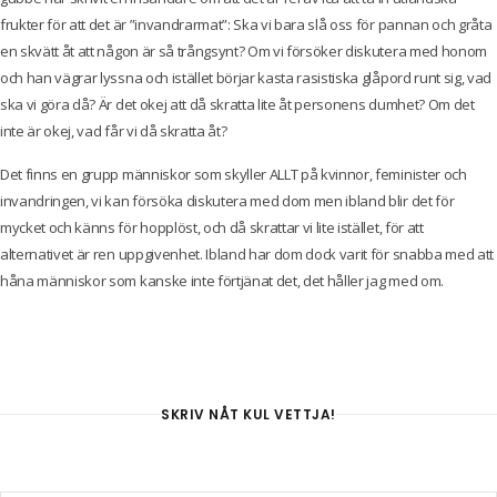
frukter för att det är ”invandrarmat”: Ska vi bara slå oss för pannan och gråta
en skvätt åt att någon är så trångsynt? Om vi försöker diskutera med honom
och han vägrar lyssna och istället börjar kasta rasistiska glåpord runt sig, vad
ska vi göra då? Är det okej att då skratta lite åt personens dumhet? Om det
inte är okej, vad får vi då skratta åt?
Det finns en grupp människor som skyller ALLT på kvinnor, feminister och
invandringen, vi kan försöka diskutera med dom men ibland blir det för
mycket och känns för hopplöst, och då skrattar vi lite istället, för att
alternativet är ren uppgivenhet. Ibland har dom dock varit för snabba med att
håna människor som kanske inte förtjänat det, det håller jag med om.
SKRIV NÅT KUL VETTJA!