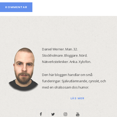
Daniel Werner. Man. 32.
Stockholmare. Bloggare. Nörd.
Nätverkstekniker. Anka. Xylofon.
Den här bloggen handlar om små
funderingar. Självutlämnande, cyniskt, och
med en ohälsosam dos humor.
LÄS MER
F
T
I
Y