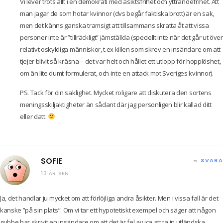
Vi lever trots allt i en demokrati med åsiktsfrihet och yttrandefrihet. Att
man jagar de som hotar kvinnor (dvs begår faktiska brott) är en sak,
men det känns ganska tramsigt att tillsammans skratta åt att vissa
personer inte är ”tillräckligt” jämställda (speciellt inte när det går ut över
relativt oskyldiga människor, t.ex killen som skrev en insändare om att
tjejer blivit så kräsna – det var helt och hållet ett utlopp för hopplöshet,
om än lite dumt formulerat, och inte en attack mot Sveriges kvinnor).
PS. Tack för din saklighet. Mycket roligare att diskutera den sortens
meningsskiljaktigheter än sådant där jag personligen blir kallad ditt
eller datt.
SOFIE
SVARA
13 ÅR SEN
Ja, det handlar ju mycket om att förlöjliga andra åsikter. Men i vissa fall är det
kanske ”på sin plats”. Om vi tar ett hypotetiskt exempel och säger att någon
gubbe har skrivit en insändare om att det är fel av ica att ta in utländska