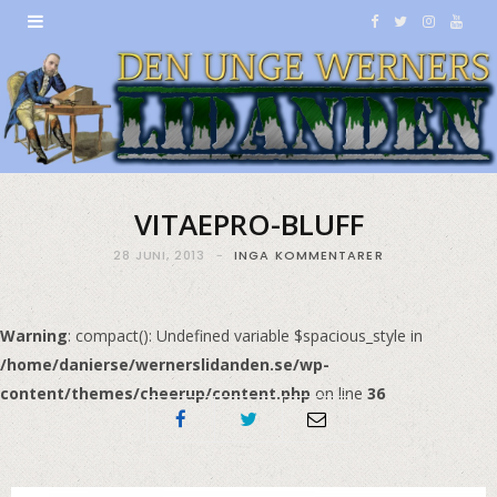
F
T
I
Y
a
w
n
o
c
i
s
u
e
t
t
T
b
t
a
u
VITAEPRO-BLUFF
o
e
g
b
28 JUNI, 2013
INGA KOMMENTARER
o
r
r
e
k
a
Warning
: compact(): Undefined variable $spacious_style in
/home/danierse/wernerslidanden.se/wp-
m
content/themes/cheerup/content.php
on line
36