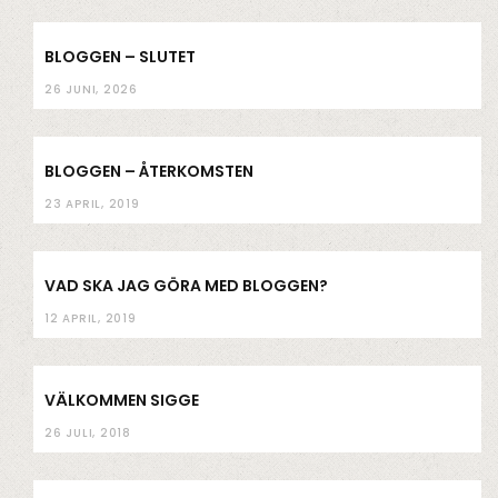
m
BLOGGEN – SLUTET
26 JUNI, 2026
BLOGGEN – ÅTERKOMSTEN
23 APRIL, 2019
VAD SKA JAG GÖRA MED BLOGGEN?
12 APRIL, 2019
VÄLKOMMEN SIGGE
26 JULI, 2018