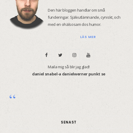
Den här bloggen handlar om små
funderingar. Självutlämnande, cyniskt, och
med en ohälsosam dos humor.
LÄS MER
F
T
I
Y
a
w
n
o
Maila mig så blir jag glad!
daniel snabel-a danielwerner punkt se
c
i
s
u
e
t
t
T
b
t
a
u
o
e
g
b
o
r
r
e
SENAST
k
a