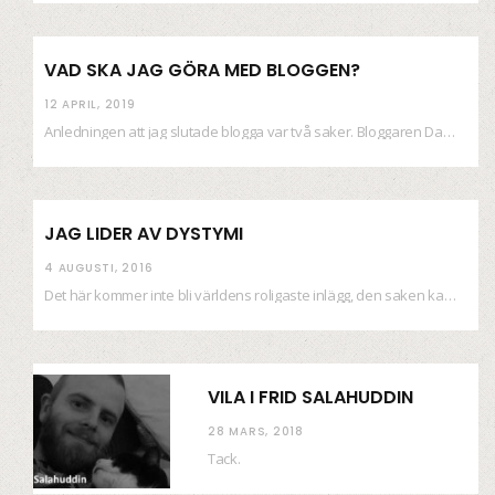
VAD SKA JAG GÖRA MED BLOGGEN?
12 APRIL, 2019
Anledningen att jag slutade blogga var två saker. Bloggaren Daniel skrev ut checkar som personen…
JAG LIDER AV DYSTYMI
4 AUGUSTI, 2016
Det här kommer inte bli världens roligaste inlägg, den saken kan ni räkna med. Det…
VILA I FRID SALAHUDDIN
28 MARS, 2018
Tack.