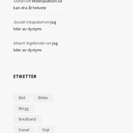
Stefan
om
Mötesplatsen.se
kan dra åt helvete
Socialt inkapabel
om
Jag
lider av dystymi
Maarit Argillander
om
Jag
lider av dystymi
ETIKETTER
Bild
Bilder
Blogg
Bredband
Daniel
Dejt