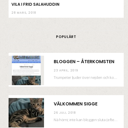
VILA I FRID SALAHUDDIN
28 MARS, 2018
POPULÄRT
BLOGGEN – ÅTERKOMSTEN
23 APRIL, 2019
Trumpeter ljuder över nejden och konfetti regnar längsmed husfasaderna – FREDEN ÄR HÄR! Eller ahem.…
VÄLKOMMEN SIGGE
26 JULI, 2018
Nä hörni; inte kan bloggen sluta (eftersom jag så sällan uppdaterar skiten) i sånt supermoll.…