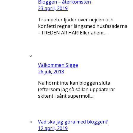
Bloggen – återkomsten
23 april, 2019
Trumpeter ljuder över nejden och
konfetti regnar längsmed husfasaderna
– FREDEN ÄR HÄR! Eller ahem.…
Välkommen Sigge
26 juli, 2018
Nä hörni; inte kan bloggen sluta
(eftersom jag så sällan uppdaterar
skiten) i sånt supermoll.…
Vad ska jag göra med bloggen?
12 april, 2019