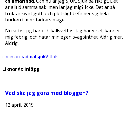
chilimarinad
. Och nu är jag SJUK. Sjuk på riktigt. Det
är alltid samma sak, men lär jag mig? Icke. Det är så
fruktansvärt gott, och plötsligt befinner sig hela
burken i min stackars mage.
Nu sitter jag här och kallsvettas. Jag har yrsel, känner
mig febrig, och hatar min egen svagsinthet. Aldrig mer.
Aldrig.
chilimarinad
mat
sjuk
Vitlök
Liknande inlägg
Vad ska jag göra med bloggen?
12 april, 2019