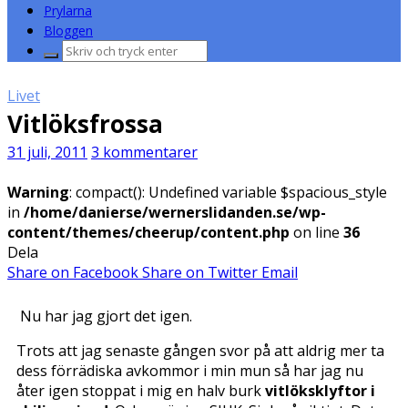
Prylarna
Bloggen
Sök
efter:
Livet
Vitlöksfrossa
31 juli, 2011
3 kommentarer
Warning
: compact(): Undefined variable $spacious_style
in
/home/danierse/wernerslidanden.se/wp-
content/themes/cheerup/content.php
on line
36
Dela
Share on Facebook
Share on Twitter
Email
Nu har jag gjort det igen.
Trots att jag senaste gången svor på att aldrig mer ta
dess förrädiska avkommor i min mun så har jag nu
åter igen stoppat i mig en halv burk
vitlöksklyftor i