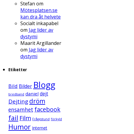
Stefan
om
Mötesplatsen.se
kan dra åt helvete
Socialt inkapabel
om
Jag lider av
dystymi
Maarit Argillander
om
Jag lider av
dystymi
Etiketter
Blogg
Bild
Bilder
daniel
dejt
bredband
dröm
Dejting
facebook
ensamhet
fail
Film
Frågestund
förkyld
Humor
Internet