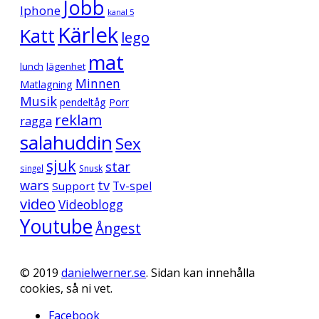
Jobb
Iphone
kanal 5
Kärlek
Katt
lego
mat
lunch
lägenhet
Minnen
Matlagning
Musik
pendeltåg
Porr
reklam
ragga
salahuddin
Sex
sjuk
star
singel
Snusk
wars
tv
Support
Tv-spel
video
Videoblogg
Youtube
Ångest
© 2019
danielwerner.se
. Sidan kan innehålla
cookies, så ni vet.
Facebook