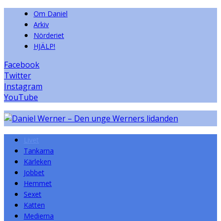
Om Daniel
Arkiv
Nörderiet
HJÄLP!
Facebook
Twitter
Instagram
YouTube
Livet
Tankarna
Kärleken
Jobbet
Hemmet
Sexet
Katten
Medierna