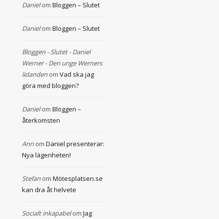
Daniel
om
Bloggen – Slutet
Daniel
om
Bloggen – Slutet
Bloggen - Slutet - Daniel
Werner - Den unge Werners
lidanden
om
Vad ska jag
göra med bloggen?
Daniel
om
Bloggen –
återkomsten
Ann
om
Daniel presenterar:
Nya lägenheten!
Stefan
om
Mötesplatsen.se
kan dra åt helvete
Socialt inkapabel
om
Jag