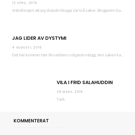
12 APRIL, 2019
Anledningen att jag slutade blogga var två saker. Bloggaren Daniel skrev ut checkar som personen…
JAG LIDER AV DYSTYMI
4 AUGUSTI, 2016
Det här kommer inte bli världens roligaste inlägg, den saken kan ni räkna med. Det…
VILA I FRID SALAHUDDIN
28 MARS, 2018
Tack.
KOMMENTERAT