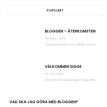
POPULÄRT
BLOGGEN – ÅTERKOMSTEN
23 APRIL, 2019
Trumpeter ljuder över nejden och konfetti regnar längsmed husfasaderna – FREDEN ÄR HÄR! Eller ahem.…
VÄLKOMMEN SIGGE
26 JULI, 2018
Nä hörni; inte kan bloggen sluta (eftersom jag så sällan uppdaterar skiten) i sånt supermoll.…
VAD SKA JAG GÖRA MED BLOGGEN?