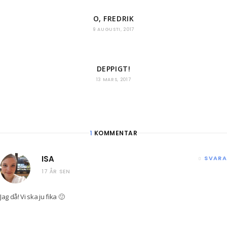
O, FREDRIK
9 AUGUSTI, 2017
DEPPIGT!
13 MARS, 2017
1
KOMMENTAR
ISA
SVARA
17 ÅR SEN
Jag då! Vi ska ju fika 🙂