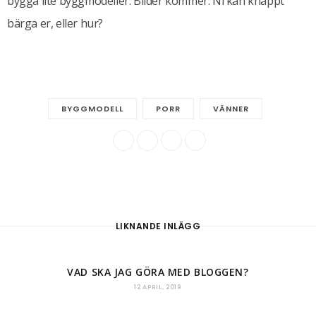
bygga lite byggmodeller. Bilder kommer. Ni kan knappt
bärga er, eller hur?
BYGGMODELL
PORR
VÄNNER
LIKNANDE INLÄGG
VAD SKA JAG GÖRA MED BLOGGEN?
12 APRIL, 2019